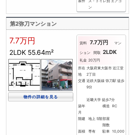
条件
ス・トイレ別
エアコ
ン
第2弥刀マンション
7.7万円
7.7万円
賃料
マン
2LDK
55.64m²
2LDK
ション
間取
礼金
20万円
所在
大阪府東大阪市 近江堂
地
2丁目
交通
近鉄大阪線 弥刀駅 徒歩
9分
物件の詳細を見る
近畿大学 徒歩7分
築年
構造
RC
月
階建
地上 5階
部屋
階数
面積
専有
駐車
10,000