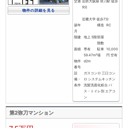
交通
近鉄大阪線 弥刀駅 徒歩
9分
物件の詳細を見る
近畿大学 徒歩7分
築年
構造
RC
月
階建
地上 5階
部屋
階数
面積
専有
駐車
10,000
59.47m²
場
円 空有
物件
d2m
番号
設
ガスコンロ
三口コン
備・
ロ
システムキッチン
条件
洗髪洗面化粧台
バ
ス・トイレ別
エアコ
ン
第2弥刀マンション