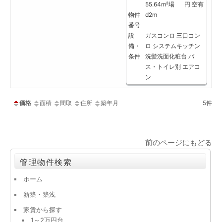
55.64m²
場
円 空有
物件
d2m
番号
設
ガスコンロ
三口コン
備・
ロ
システムキッチン
条件
洗髪洗面化粧台
バ
ス・トイレ別
エアコ
ン
価格
面積
間取
住所
築年月
5
件
前のページにもどる
管理物件検索
ホーム
新築・築浅
家賃から探す
1～2万円台