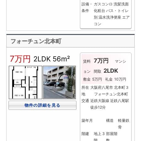
設備・
ガスコンロ
洗髪洗面
条件
化粧台
バス・トイレ
別
温水洗浄便座
エア
コン
フォーチュン北本町
7万円
2LDK
56m²
7万円
賃料
マンシ
2LDK
ョン
間取
敷金
5万円
礼金
10万円
所在
大阪府八尾市 北本町３
地
フォーチュン北本町
交通
近鉄大阪線 近鉄八尾駅
物件の詳細を見る
徒歩12分
築年月
構造
軽量鉄
骨
階建
地上 3
部屋階
階
数