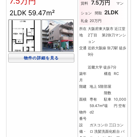
7.5万円
7.5万円
賃料
マン
2LDK
59.47m²
2LDK
ション
間取
礼金
20万円
所在
大阪府東大阪市 近江堂
地
2丁目 第2弥刀マンシ
ョン
交通
近鉄大阪線 弥刀駅 徒歩
9分
物件の詳細を見る
近畿大学 徒歩7分
築年
構造
RC
月
階建
地上 5階
部屋
階数
面積
専有
駐車
10,000
59.47m²
場
円 空有
物件
d2
番号
設
ガスコンロ
三口コン
備・
ロ
洗髪洗面化粧台
バ