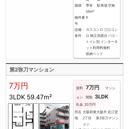
面積
専有
駐車場
空無
56m²
物件番
ft
号
設備・
ガスコンロ
三口コン
条件
ロ
独立洗面台
バス・
トイレ別
インターネ
ット利用料無料
収納ベッド
第2弥刀マンション
7万円
7万円
賃料
マンシ
3LDK
59.47m²
3LDK
ョン
間取
礼金
20万円
所在
大阪府東大阪市 近江堂
地
2丁目 第2弥刀マンシ
ョン