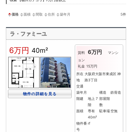
ー
価格
面積
間取
住所
築年月
5
件
ラ・ファミーユ
6万円
40m²
6万円
賃料
マンシ
ョン
礼金
15万円
所在
大阪府大阪市東成区 神
地
路3丁目
交通
築年月
構造
鉄骨造
物件の詳細を見る
階建
地上 7
部屋階
階
数
面積
専有
駐車場
空無
40m²
物件番
rf
号