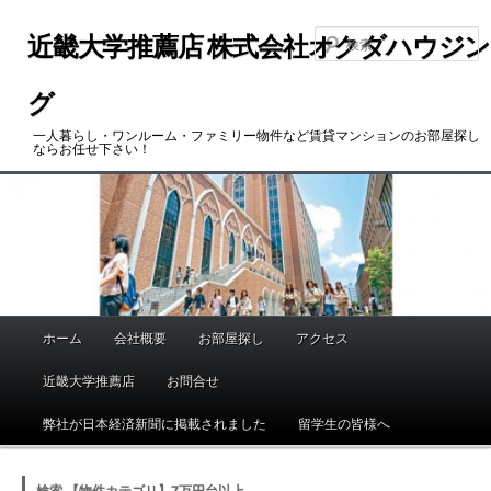
メ
サ
イ
ブ
近畿大学推薦店 株式会社オクダハウジン
ン
コ
コ
ン
グ
ン
テ
一人暮らし・ワンルーム・ファミリー物件など賃貸マンションのお部屋探し
テ
ン
ならお任せ下さい！
ン
ツ
ツ
へ
へ
移
移
動
動
ホーム
会社概要
お部屋探し
アクセス
メ
イ
近畿大学推薦店
お問合せ
ン
メ
弊社が日本経済新聞に掲載されました
留学生の皆様へ
ニ
ュ
検索 【物件カテゴリ】7万円台以上