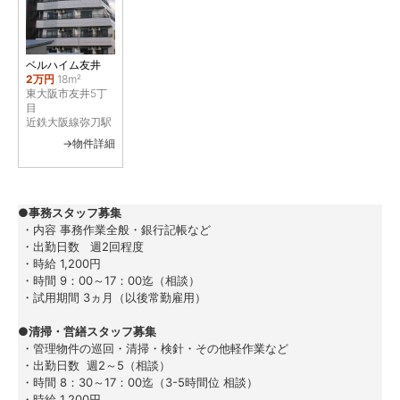
ベルハイム友井
2万円
18m²
東大阪市友井5丁
目
近鉄大阪線弥刀駅
→物件詳細
●
事務スタッフ募集
 ・内容 事務作業全般・銀行記帳など
 ・出勤日数   週2回程度
 ・時給 1,200円
 ・時間 9：00～17：00迄（相談）
 ・試用期間 3ヵ月（以後常勤雇用）
●
清掃・営繕スタッフ募集
 ・管理物件の巡回・清掃・検針・その他軽作業など
 ・出勤日数  週2～5（相談）
 ・時間 8：30～17：00迄（3-5時間位 相談）
 ・時給 1,200円