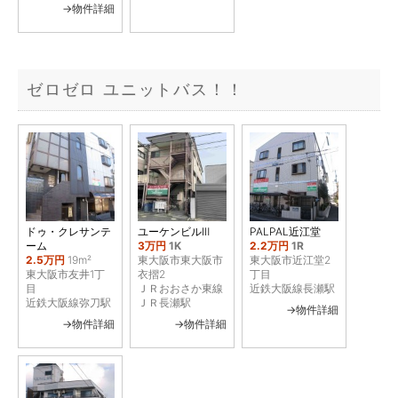
→物件詳細
ゼロゼロ ユニットバス！！
ドゥ・クレサンテ
ユーケンビルⅢ
PALPAL近江堂
ーム
3万円
1K
2.2万円
1R
2.5万円
19m²
東大阪市東大阪市
東大阪市近江堂2
東大阪市友井1丁
衣摺2
丁目
目
ＪＲおおさか東線
近鉄大阪線長瀬駅
近鉄大阪線弥刀駅
ＪＲ長瀬駅
→物件詳細
→物件詳細
→物件詳細