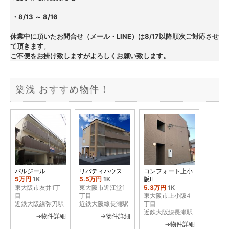
ー
 ・8/13 ～ 8/16
休業中に頂いたお問合せ（メール・LINE）は8/17以降順次ご対応させ
て頂きます
。
ご不便をお掛け致しますがよろしくお願い致します。
築浅 おすすめ物件！
パルジール
リバティハウス
コンフォート上小
5万円
1K
5.5万円
1K
阪Ⅱ
東大阪市友井1丁
東大阪市近江堂1
5.3万円
1K
目
丁目
東大阪市上小阪4
近鉄大阪線弥刀駅
近鉄大阪線長瀬駅
丁目
近鉄大阪線長瀬駅
→物件詳細
→物件詳細
→物件詳細