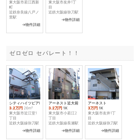
東大阪市若江西新
東大阪市友井1丁
町
目
近鉄奈良線八戸ノ
近鉄大阪線弥刀駅
里駅
→物件詳細
→物件詳細
ゼロゼロ セパレート！！
シティハイツピアⅠ
アーネスト近大前
アーネスト
3.2万円
26m²
3.2万円
1K
3万円
1K
東大阪市近江堂1
東大阪市小若江2
東大阪市友井1丁
丁目
丁目
目
近鉄大阪線弥刀駅
近鉄大阪線長瀬駅
近鉄大阪線弥刀駅
→物件詳細
→物件詳細
→物件詳細