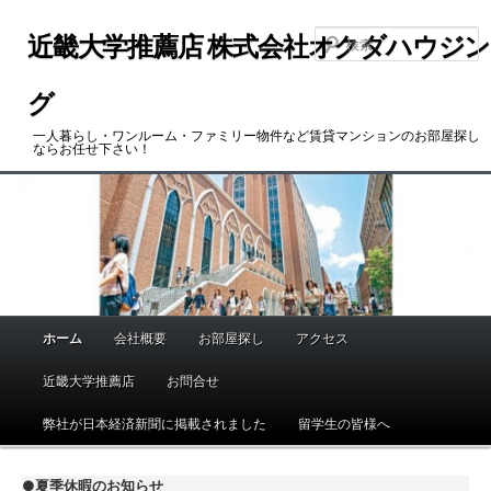
メ
サ
イ
ブ
近畿大学推薦店 株式会社オクダハウジン
ン
コ
コ
ン
グ
ン
テ
一人暮らし・ワンルーム・ファミリー物件など賃貸マンションのお部屋探し
テ
ン
ならお任せ下さい！
ン
ツ
ツ
へ
へ
移
移
動
動
ホーム
会社概要
お部屋探し
アクセス
メ
イ
近畿大学推薦店
お問合せ
ン
メ
弊社が日本経済新聞に掲載されました
留学生の皆様へ
ニ
ュ
●
夏季休暇のお知らせ