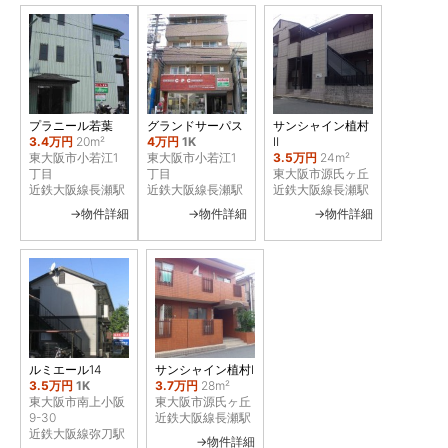
プラニール若葉
グランドサーパス
サンシャイン植村
3.4万円
20m²
4万円
1K
Ⅱ
東大阪市小若江1
東大阪市小若江1
3.5万円
24m²
丁目
丁目
東大阪市源氏ヶ丘
近鉄大阪線長瀬駅
近鉄大阪線長瀬駅
近鉄大阪線長瀬駅
→物件詳細
→物件詳細
→物件詳細
ルミエール14
サンシャイン植村Ⅰ
3.5万円
1K
3.7万円
28m²
東大阪市南上小阪
東大阪市源氏ヶ丘
9-30
近鉄大阪線長瀬駅
近鉄大阪線弥刀駅
→物件詳細