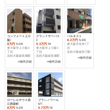
コンフォート上小
グランドサーパス
パルネスト
阪Ⅰ
Ⅱ
6.2万円
1LDK
6万円
1LDK
5.3万円
1K
東大阪市友井2丁
東大阪市上小阪4
東大阪市上小阪4
目
丁目
丁目
近鉄大阪線弥刀駅
近鉄大阪線長瀬駅
近鉄大阪線長瀬駅
→物件詳細
→物件詳細
→物件詳細
ローレルサウス若
ブランノワール
江西新町
MT
6万円
1LDK
5.7万円
1K