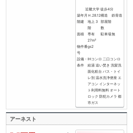
近畿大学 徒歩4分
築年月
Ｈ.28.12
構造
鉄骨造
階建
地上 3
部屋階
階
数
面積
専有
駐車場
無
27m²
物件番
gs2
号
設備・
IHコンロ
二口コンロ
条件
給湯
追い焚き
洗髪洗
面化粧台
バス・トイ
レ別
温水洗浄便座
エ
アコン
インターネッ
ト利用料無料
オート
ロック
防犯カメラ
都
市ガス
アーネスト