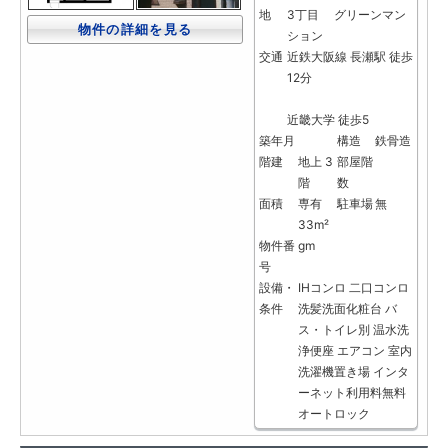
地
3丁目 グリーンマン
物件の詳細を見る
ション
交通
近鉄大阪線 長瀬駅 徒歩
12分
近畿大学 徒歩5
築年月
構造
鉄骨造
階建
地上 3
部屋階
階
数
面積
専有
駐車場
無
33m²
物件番
gm
号
設備・
IHコンロ
二口コンロ
条件
洗髪洗面化粧台
バ
ス・トイレ別
温水洗
浄便座
エアコン
室内
洗濯機置き場
インタ
ーネット利用料無料
オートロック