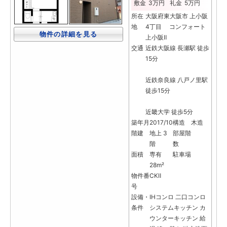
敷金
3万円
礼金
5万円
所在
大阪府東大阪市 上小阪
地
4丁目 コンフォート
物件の詳細を見る
上小阪Ⅱ
交通
近鉄大阪線 長瀬駅 徒歩
15分
近鉄奈良線 八戸ノ里駅
徒歩15分
近畿大学 徒歩5分
築年月
2017/10
構造
木造
階建
地上 3
部屋階
階
数
面積
専有
駐車場
28m²
物件番
CKⅡ
号
設備・
IHコンロ
二口コンロ
条件
システムキッチン
カ
ウンターキッチン
給