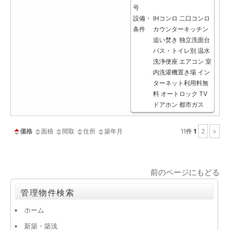
号
設備・
IHコンロ
二口コンロ
条件
カウンターキッチン
追い焚き
独立洗面台
バス・トイレ別
温水
洗浄便座
エアコン
室
内洗濯機置き場
イン
ターネット利用料無
料
オートロック
TV
ドアホン
都市ガス
価格
面積
間取
住所
築年月
11
件
1
2
>
前のページにもどる
管理物件検索
ホーム
新築・築浅