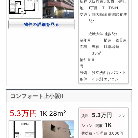
所在
大阪府東大阪市 小若江
地
1丁目 T・TWIN
交通
近鉄大阪線 長瀬駅 徒歩
5分
物件の詳細を見る
近畿大学 徒歩5分
築年月
構造
鉄骨造
面積
専有
駐車場
無
33m²
物件番
tt
号
設備・
独立洗面台
バス・ト
条件
イレ別
エアコン
コンフォート上小阪Ⅱ
5.3万円
1K
28m²
5.3万円
賃料
マン
1K
ション
間取
共益費・管理費
3,000円