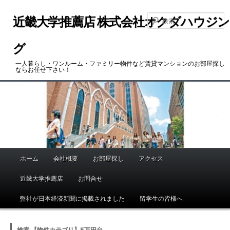
メ
サ
イ
ブ
近畿大学推薦店 株式会社オクダハウジン
ン
コ
コ
ン
グ
ン
テ
一人暮らし・ワンルーム・ファミリー物件など賃貸マンションのお部屋探し
テ
ン
ならお任せ下さい！
ン
ツ
ツ
へ
へ
移
移
動
動
ホーム
会社概要
お部屋探し
アクセス
メ
イ
近畿大学推薦店
お問合せ
ン
メ
弊社が日本経済新聞に掲載されました
留学生の皆様へ
ニ
ュ
検索 【物件カテゴリ】5万円台