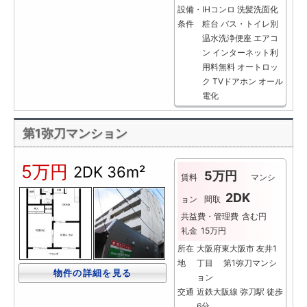
設備・
IHコンロ
洗髪洗面化
条件
粧台
バス・トイレ別
温水洗浄便座
エアコ
ン
インターネット利
用料無料
オートロッ
ク
TVドアホン
オール
電化
第1弥刀マンション
5万円
2DK
36m²
5万円
賃料
マンシ
2DK
ョン
間取
共益費・管理費
含む円
礼金
15万円
所在
大阪府東大阪市 友井1
地
丁目 第1弥刀マンシ
物件の詳細を見る
ョン
交通
近鉄大阪線 弥刀駅 徒歩
6分