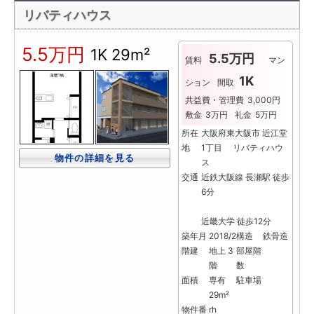
リバティハウス
5.5万円
1K
29m²
5.5万円
賃料
マン
1K
ション
間取
共益費・管理費
3,000円
敷金
3万円
礼金
5万円
所在
大阪府東大阪市 近江堂
地
1丁目 リバティハウ
物件の詳細を見る
ス
交通
近鉄大阪線 長瀬駅 徒歩
6分
近畿大学 徒歩12分
築年月
2018/2
構造
鉄骨造
階建
地上 3
部屋階
階
数
面積
専有
駐車場
29m²
物件番
rh