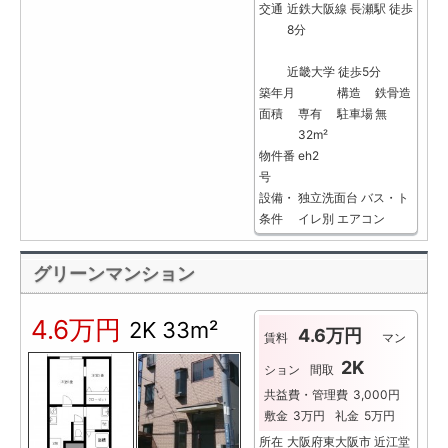
交通
近鉄大阪線 長瀬駅 徒歩
8分
近畿大学 徒歩5分
築年月
構造
鉄骨造
面積
専有
駐車場
無
32m²
物件番
eh2
号
設備・
独立洗面台
バス・ト
条件
イレ別
エアコン
グリーンマンション
4.6万円
2K
33m²
4.6万円
賃料
マン
2K
ション
間取
共益費・管理費
3,000円
敷金
3万円
礼金
5万円
所在
大阪府東大阪市 近江堂