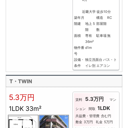
近畿大学 徒歩10分
築年月
構造
RC
階建
地上 5
部屋階
階
数
面積
専有
駐車場
無
36m²
物件番
d1m
号
設備・
独立洗面台
バス・ト
条件
イレ別
エアコン
T・TWIN
5.3万円
5.3万円
賃料
マン
1LDK
33m²
1LDK
ション
間取
共益費・管理費
含む円
敷金
3万円
礼金
5万円