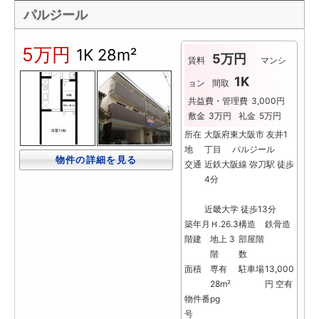
パルジール
5万円
1K
28m²
5万円
賃料
マンシ
1K
ョン
間取
共益費・管理費
3,000円
敷金
3万円
礼金
5万円
所在
大阪府東大阪市 友井1
地
丁目 パルジール
物件の詳細を見る
交通
近鉄大阪線 弥刀駅 徒歩
4分
近畿大学 徒歩13分
築年月
Ｈ.26.3
構造
鉄骨造
階建
地上 3
部屋階
階
数
面積
専有
駐車場
13,000
28m²
円 空有
物件番
pg
号