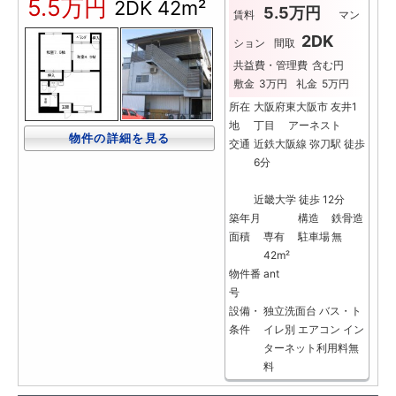
5.5万円
2DK
42m²
5.5万円
賃料
マン
2DK
ション
間取
共益費・管理費
含む円
敷金
3万円
礼金
5万円
所在
大阪府東大阪市 友井1
地
丁目 アーネスト
物件の詳細を見る
交通
近鉄大阪線 弥刀駅 徒歩
6分
近畿大学 徒歩 12分
築年月
構造
鉄骨造
面積
専有
駐車場
無
42m²
物件番
ant
号
設備・
独立洗面台
バス・ト
条件
イレ別
エアコン
イン
ターネット利用料無
料