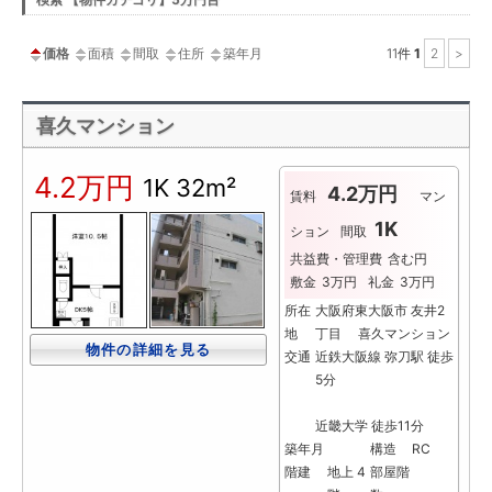
ー
価格
面積
間取
住所
築年月
11
件
1
2
>
喜久マンション
4.2万円
1K
32m²
4.2万円
賃料
マン
1K
ション
間取
共益費・管理費
含む円
敷金
3万円
礼金
3万円
所在
大阪府東大阪市 友井2
地
丁目 喜久マンション
物件の詳細を見る
交通
近鉄大阪線 弥刀駅 徒歩
5分
近畿大学 徒歩11分
築年月
構造
RC
階建
地上 4
部屋階