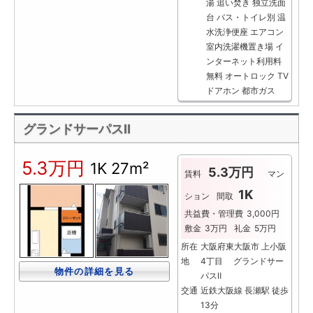
湯
追い焚き
独立洗面
台
バス・トイレ別
温
水洗浄便座
エアコン
室内洗濯機置き場
イ
ンターネット利用料
無料
オートロック
TV
ドアホン
都市ガス
グランドサーパスⅡ
5.3万円
1K
27m²
5.3万円
賃料
マン
1K
ション
間取
共益費・管理費
3,000円
敷金
3万円
礼金
5万円
所在
大阪府東大阪市 上小阪
地
4丁目 グランドサー
物件の詳細を見る
パスⅡ
交通
近鉄大阪線 長瀬駅 徒歩
13分