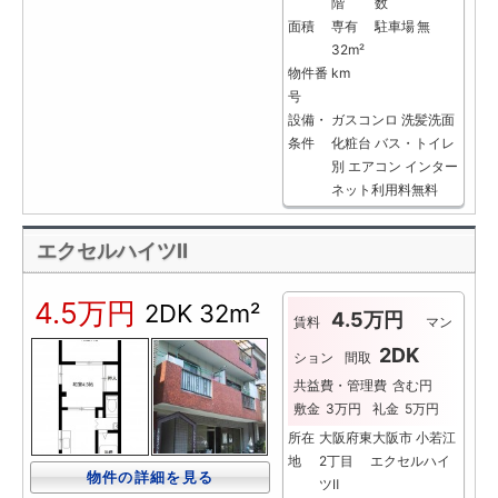
階
数
面積
専有
駐車場
無
32m²
物件番
km
号
設備・
ガスコンロ
洗髪洗面
条件
化粧台
バス・トイレ
別
エアコン
インター
ネット利用料無料
エクセルハイツⅡ
4.5万円
2DK
32m²
4.5万円
賃料
マン
2DK
ション
間取
共益費・管理費
含む円
敷金
3万円
礼金
5万円
所在
大阪府東大阪市 小若江
地
2丁目 エクセルハイ
物件の詳細を見る
ツⅡ