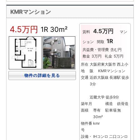
KMRマンション
4.5万円
1R
30m²
4.5万円
賃料
マン
1R
ション
間取
共益費・管理費
含む円
敷金
3万円
礼金
5万円
所在
大阪府東大阪市 西上小
地
阪 KMRマンション
物件の詳細を見る
交通
近鉄大阪線 長瀬駅 徒歩
3分
近畿大学 徒歩9分
築年月
構造
鉄骨造
面積
専有
駐車場
無
30m²
物件番
kmr
号
設備・
IHコンロ
二口コンロ