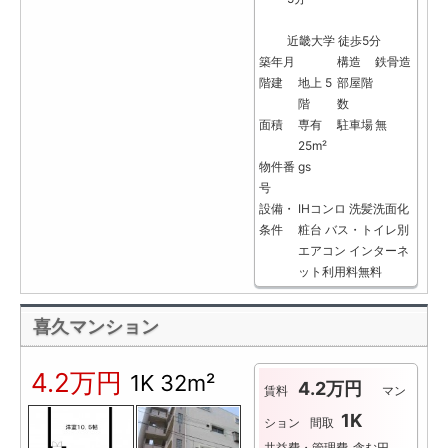
近畿大学 徒歩5分
築年月
構造
鉄骨造
階建
地上 5
部屋階
階
数
面積
専有
駐車場
無
25m²
物件番
gs
号
設備・
IHコンロ
洗髪洗面化
条件
粧台
バス・トイレ別
エアコン
インターネ
ット利用料無料
喜久マンション
4.2万円
1K
32m²
4.2万円
賃料
マン
1K
ション
間取
共益費・管理費
含む円