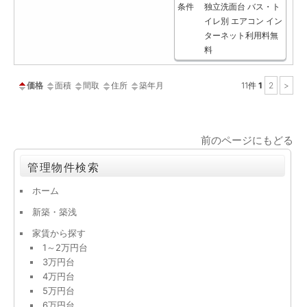
条件
独立洗面台
バス・ト
イレ別
エアコン
イン
ターネット利用料無
料
価格
面積
間取
住所
築年月
11
件
1
2
>
前のページにもどる
管理物件検索
ホーム
新築・築浅
家賃から探す
1～2万円台
3万円台
4万円台
5万円台
6万円台