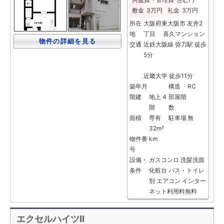
敷金
3万円
礼金
3万円
所在
大阪府東大阪市 友井2
地
丁目 喜久マンション
物件の詳細を見る
交通
近鉄大阪線 弥刀駅 徒歩
5分
近畿大学 徒歩11分
築年月
構造
RC
階建
地上 4
部屋階
階
数
面積
専有
駐車場
無
32m²
物件番
km
号
設備・
ガスコンロ
洗髪洗面
条件
化粧台
バス・トイレ
別
エアコン
インター
ネット利用料無料
エクセルハイツⅡ