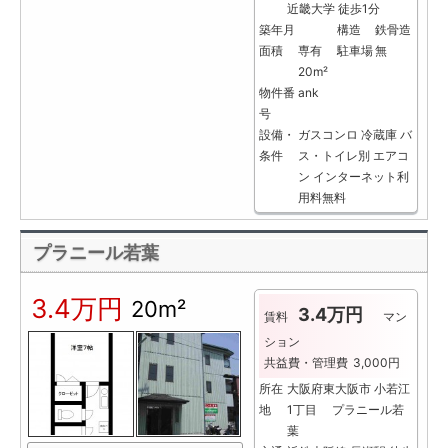
近畿大学 徒歩1分
築年月
構造
鉄骨造
面積
専有
駐車場
無
20m²
物件番
ank
号
設備・
ガスコンロ
冷蔵庫
バ
条件
ス・トイレ別
エアコ
ン
インターネット利
用料無料
プラニール若葉
3.4万円
20m²
3.4万円
賃料
マン
ション
共益費・管理費
3,000円
所在
大阪府東大阪市 小若江
地
1丁目 プラニール若
葉