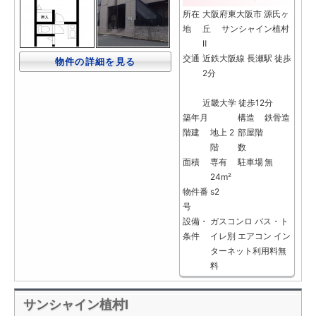
所在
大阪府東大阪市 源氏ヶ
地
丘 サンシャイン植村
Ⅱ
交通
近鉄大阪線 長瀬駅 徒歩
物件の詳細を見る
2分
近畿大学 徒歩12分
築年月
構造
鉄骨造
階建
地上 2
部屋階
階
数
面積
専有
駐車場
無
24m²
物件番
s2
号
設備・
ガスコンロ
バス・ト
条件
イレ別
エアコン
イン
ターネット利用料無
料
サンシャイン植村Ⅰ