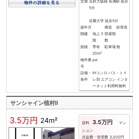
交通
近鉄大阪線 長瀬駅 徒歩
物件の詳細を見る
5分
近畿大学 徒歩5分
築年月
構造
鉄骨造
階建
地上 3
部屋階
階
数
面積
専有
駐車場
無
20m²
物件番
pw
号
設備・
IHコンロ
バス・トイ
条件
レ別
エアコン
インタ
ーネット利用料無料
サンシャイン植村Ⅱ
3.5万円
24m²
3.5万円
賃料
マン
ション
共益費・管理費
3,000円