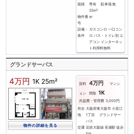
面積
専有
駐車場
無
25m²
物件番
er
号
設備・
ガスコンロ
一口コン
条件
ロ
バス・トイレ別
エ
アコン
インターネッ
ト利用料無料
グランドサーパス
4万円
1K
25m²
4万円
賃料
マンシ
1K
ョン
間取
共益費・管理費
3,000円
所在
大阪府東大阪市 小若江
地
1丁目 グランドサー
パス
物件の詳細を見る
交通
近鉄大阪線 長瀬駅 徒歩
5分