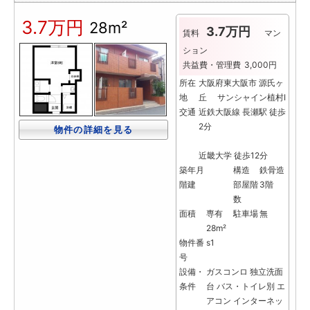
3.7万円
28m²
3.7万円
賃料
マン
ション
共益費・管理費
3,000円
所在
大阪府東大阪市 源氏ヶ
地
丘 サンシャイン植村Ⅰ
交通
近鉄大阪線 長瀬駅 徒歩
2分
物件の詳細を見る
近畿大学 徒歩12分
築年月
構造
鉄骨造
階建
部屋階
3階
数
面積
専有
駐車場
無
28m²
物件番
s1
号
設備・
ガスコンロ
独立洗面
条件
台
バス・トイレ別
エ
アコン
インターネッ