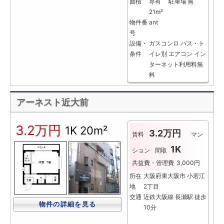
面積
専有
駐車場
無
21m²
物件番
ant
号
設備・
ガスコンロ
バス・ト
条件
イレ別
エアコン
イン
ターネット利用料無
料
アーネスト近大前
3.2万円
1K
20m²
3.2万円
賃料
マン
1K
ション
間取
共益費・管理費
3,000円
所在
大阪府東大阪市 小若江
地
2丁目
交通
近鉄大阪線 長瀬駅 徒歩
物件の詳細を見る
10分