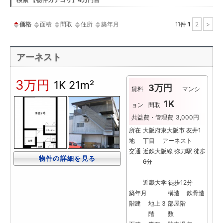
ー
価格
面積
間取
住所
築年月
11
件
1
2
>
アーネスト
3万円
1K
21m²
3万円
賃料
マンシ
1K
ョン
間取
共益費・管理費
3,000円
所在
大阪府東大阪市 友井1
地
丁目 アーネスト
交通
近鉄大阪線 弥刀駅 徒歩
物件の詳細を見る
6分
近畿大学 徒歩12分
築年月
構造
鉄骨造
階建
地上 3
部屋階
階
数