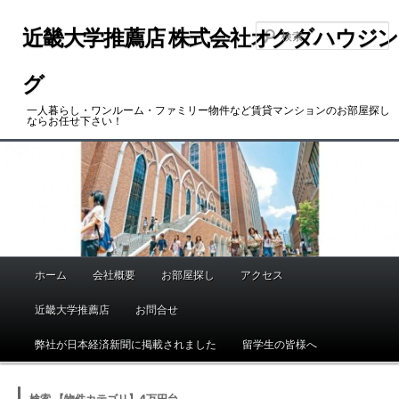
メ
サ
イ
ブ
近畿大学推薦店 株式会社オクダハウジン
ン
コ
コ
ン
グ
ン
テ
一人暮らし・ワンルーム・ファミリー物件など賃貸マンションのお部屋探し
テ
ン
ならお任せ下さい！
ン
ツ
ツ
へ
へ
移
移
動
動
ホーム
会社概要
お部屋探し
アクセス
メ
イ
近畿大学推薦店
お問合せ
ン
メ
弊社が日本経済新聞に掲載されました
留学生の皆様へ
ニ
ュ
検索 【物件カテゴリ】4万円台