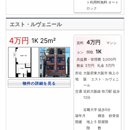
ト利用料無料
オート
ロック
エスト・ルヴェニール
4万円
1K
25m²
4万円
賃料
マンシ
1K
ョン
間取
共益費・管理費
3,000円
敷金
3万円
礼金
5万円
所在
大阪府東大阪市 南上小
地
阪 エスト・ルヴェニ
物件の詳細を見る
ール
交通
近鉄大阪線 弥刀駅 徒歩
12分
近畿大学 徒歩5分
築年月
構造
鉄骨造
階建
地上 5
部屋階
階
数