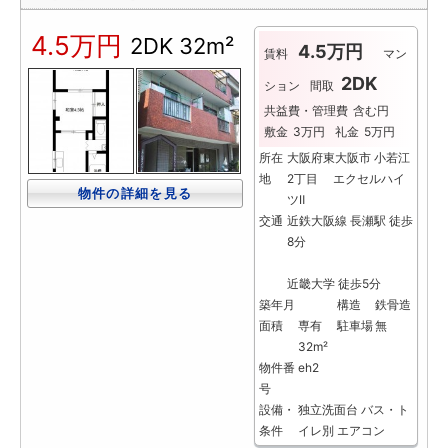
4.5万円
2DK
32m²
4.5万円
賃料
マン
2DK
ション
間取
共益費・管理費
含む円
敷金
3万円
礼金
5万円
所在
大阪府東大阪市 小若江
地
2丁目 エクセルハイ
物件の詳細を見る
ツⅡ
交通
近鉄大阪線 長瀬駅 徒歩
8分
近畿大学 徒歩5分
築年月
構造
鉄骨造
面積
専有
駐車場
無
32m²
物件番
eh2
号
設備・
独立洗面台
バス・ト
条件
イレ別
エアコン