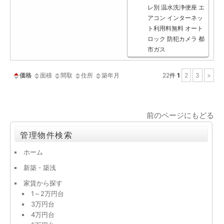
レ別
温水洗浄便座
エ
アコン
インターネッ
ト利用料無料
オート
ロック
防犯カメラ
都
市ガス
価格
面積
間取
住所
築年月
22
件
1
2
3
>
前のページにもどる
管理物件検索
ホーム
新築・築浅
家賃から探す
1～2万円台
3万円台
4万円台