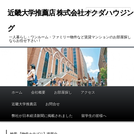
メ
サ
イ
ブ
近畿大学推薦店 株式会社オクダハウジン
ン
コ
コ
ン
グ
ン
テ
一人暮らし・ワンルーム・ファミリー物件など賃貸マンションのお部屋探し
テ
ン
ならお任せ下さい！
ン
ツ
ツ
へ
へ
移
移
動
動
ホーム
会社概要
お部屋探し
アクセス
メ
イ
近畿大学推薦店
お問合せ
ン
メ
弊社が日本経済新聞に掲載されました
留学生の皆様へ
ニ
ュ
検索 【物件カテゴリ】洗面台