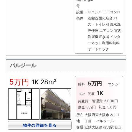
号
設備・
IHコンロ
二口コンロ
条件
洗髪洗面化粧台
バ
ス・トイレ別
温水洗
浄便座
エアコン
室内
洗濯機置き場
インタ
ーネット利用料無料
オートロック
パルジール
5万円
1K
28m²
5万円
賃料
マンシ
1K
ョン
間取
共益費・管理費
3,000円
敷金
3万円
礼金
5万円
所在
大阪府東大阪市 友井1
地
丁目 パルジール
物件の詳細を見る
交通
近鉄大阪線 弥刀駅 徒歩