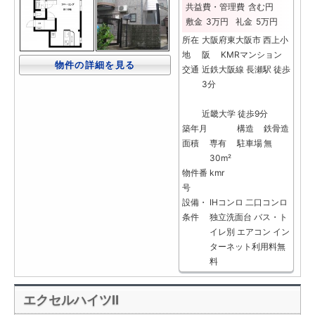
共益費・管理費
含む円
敷金
3万円
礼金
5万円
所在
大阪府東大阪市 西上小
地
阪 KMRマンション
物件の詳細を見る
交通
近鉄大阪線 長瀬駅 徒歩
3分
近畿大学 徒歩9分
築年月
構造
鉄骨造
面積
専有
駐車場
無
30m²
物件番
kmr
号
設備・
IHコンロ
二口コンロ
条件
独立洗面台
バス・ト
イレ別
エアコン
イン
ターネット利用料無
料
エクセルハイツⅡ