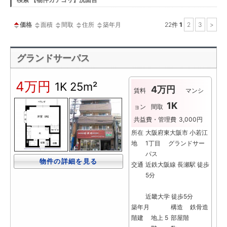
ー
価格
面積
間取
住所
築年月
22
件
1
2
3
>
グランドサーパス
4万円
1K
25m²
4万円
賃料
マンシ
1K
ョン
間取
共益費・管理費
3,000円
所在
大阪府東大阪市 小若江
地
1丁目 グランドサー
パス
物件の詳細を見る
交通
近鉄大阪線 長瀬駅 徒歩
5分
近畿大学 徒歩5分
築年月
構造
鉄骨造
階建
地上 5
部屋階