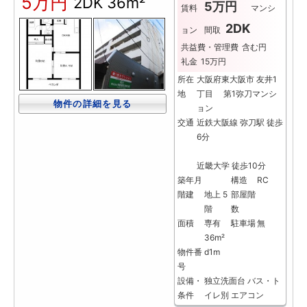
5万円
2DK
36m²
5万円
賃料
マンシ
2DK
ョン
間取
共益費・管理費
含む円
礼金
15万円
所在
大阪府東大阪市 友井1
地
丁目 第1弥刀マンシ
物件の詳細を見る
ョン
交通
近鉄大阪線 弥刀駅 徒歩
6分
近畿大学 徒歩10分
築年月
構造
RC
階建
地上 5
部屋階
階
数
面積
専有
駐車場
無
36m²
物件番
d1m
号
設備・
独立洗面台
バス・ト
条件
イレ別
エアコン