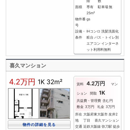
階
数
面積
専有
駐車場
無
25m²
物件番
gs
号
設備・
IHコンロ
洗髪洗面化
条件
粧台
バス・トイレ別
エアコン
インターネ
ット利用料無料
喜久マンション
4.2万円
1K
32m²
4.2万円
賃料
マン
1K
ション
間取
共益費・管理費
含む円
敷金
3万円
礼金
3万円
所在
大阪府東大阪市 友井2
地
丁目 喜久マンション
物件の詳細を見る
交通
近鉄大阪線 弥刀駅 徒歩