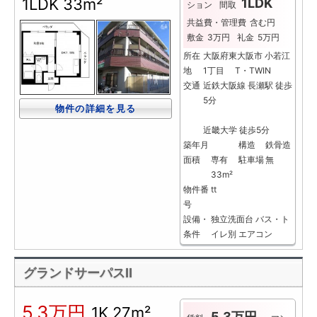
1LDK
33m²
1LDK
ション
間取
共益費・管理費
含む円
敷金
3万円
礼金
5万円
所在
大阪府東大阪市 小若江
地
1丁目 T・TWIN
交通
近鉄大阪線 長瀬駅 徒歩
5分
物件の詳細を見る
近畿大学 徒歩5分
築年月
構造
鉄骨造
面積
専有
駐車場
無
33m²
物件番
tt
号
設備・
独立洗面台
バス・ト
条件
イレ別
エアコン
グランドサーパスⅡ
5.3万円
1K
27m²
5.3万円