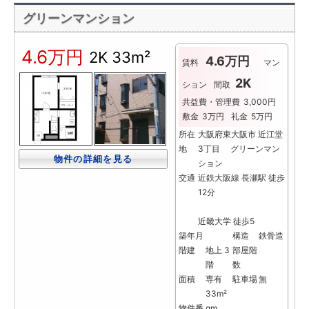
グリーンマンション
4.6万円
2K
33m²
4.6万円
賃料
マン
2K
ション
間取
共益費・管理費
3,000円
敷金
3万円
礼金
5万円
所在
大阪府東大阪市 近江堂
地
3丁目 グリーンマン
物件の詳細を見る
ション
交通
近鉄大阪線 長瀬駅 徒歩
12分
近畿大学 徒歩5
築年月
構造
鉄骨造
階建
地上 3
部屋階
階
数
面積
専有
駐車場
無
33m²
物件番
gm