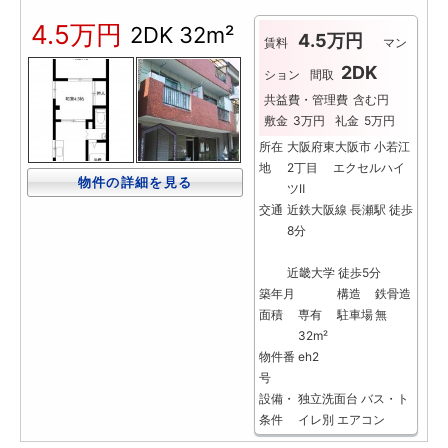
4.5万円
2DK
32m²
4.5万円
賃料
マン
2DK
ション
間取
共益費・管理費
含む円
敷金
3万円
礼金
5万円
所在
大阪府東大阪市 小若江
地
2丁目 エクセルハイ
物件の詳細を見る
ツⅡ
交通
近鉄大阪線 長瀬駅 徒歩
8分
近畿大学 徒歩5分
築年月
構造
鉄骨造
面積
専有
駐車場
無
32m²
物件番
eh2
号
設備・
独立洗面台
バス・ト
条件
イレ別
エアコン