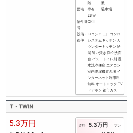
階
数
面積
専有
駐車場
28m²
物件番
CKⅡ
号
設備・
IHコンロ
二口コンロ
条件
システムキッチン
カ
ウンターキッチン
給
湯
追い焚き
独立洗面
台
バス・トイレ別
温
水洗浄便座
エアコン
室内洗濯機置き場
イ
ンターネット利用料
無料
オートロック
TV
ドアホン
都市ガス
T・TWIN
5.3万円
5.3万円
賃料
マン