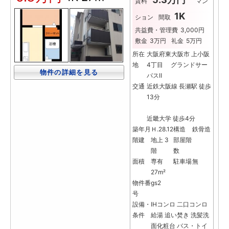
賃料
マン
1K
ション
間取
共益費・管理費
3,000円
敷金
3万円
礼金
5万円
所在
大阪府東大阪市 上小阪
地
4丁目 グランドサー
物件の詳細を見る
パスⅡ
交通
近鉄大阪線 長瀬駅 徒歩
13分
近畿大学 徒歩4分
築年月
Ｈ.28.12
構造
鉄骨造
階建
地上 3
部屋階
階
数
面積
専有
駐車場
無
27m²
物件番
gs2
号
設備・
IHコンロ
二口コンロ
条件
給湯
追い焚き
洗髪洗
面化粧台
バス・トイ