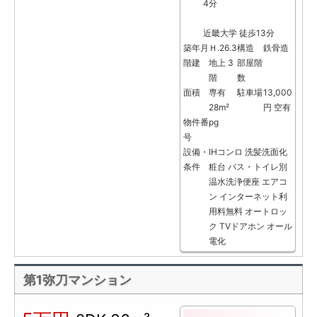
4分
近畿大学 徒歩13分
築年月
Ｈ.26.3
構造
鉄骨造
階建
地上 3
部屋階
階
数
面積
専有
駐車場
13,000
28m²
円 空有
物件番
pg
号
設備・
IHコンロ
洗髪洗面化
条件
粧台
バス・トイレ別
温水洗浄便座
エアコ
ン
インターネット利
用料無料
オートロッ
ク
TVドアホン
オール
電化
第1弥刀マンション