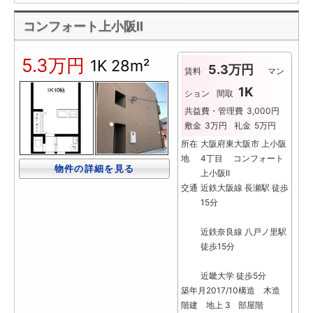
コンフォート上小阪Ⅱ
5.3万円
1K
28m²
5.3万円
賃料
マン
1K
ション
間取
共益費・管理費
3,000円
敷金
3万円
礼金
5万円
所在
大阪府東大阪市 上小阪
地
4丁目 コンフォート
物件の詳細を見る
上小阪Ⅱ
交通
近鉄大阪線 長瀬駅 徒歩
15分
近鉄奈良線 八戸ノ里駅
徒歩15分
近畿大学 徒歩5分
築年月
2017/10
構造
木造
階建
地上 3
部屋階