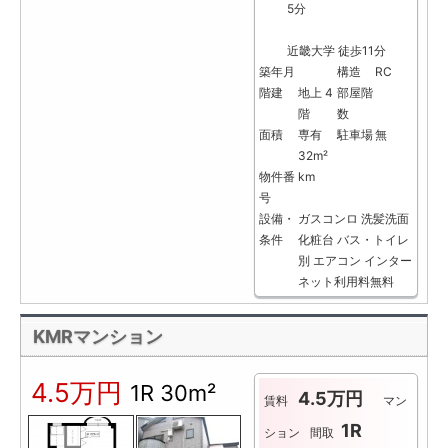
5分
近畿大学 徒歩11分
築年月
構造
RC
階建
地上 4
部屋階
階
数
面積
専有
駐車場
無
32m²
物件番
km
号
設備・
ガスコンロ
洗髪洗面
条件
化粧台
バス・トイレ
別
エアコン
インター
ネット利用料無料
KMRマンション
4.5万円
1R
30m²
4.5万円
賃料
マン
1R
ション
間取