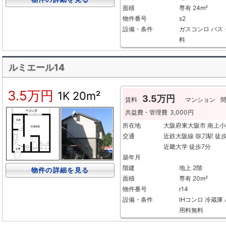
面積
専有 24m²
物件番号
s2
設備・条件
ガスコンロ
バス
料
ルミエール14
3.5万円
1K
20m²
3.5万円
賃料
マンション
共益費・管理費
3,000円
所在地
大阪府東大阪市 南上小
交通
近鉄大阪線 弥刀駅 徒歩
近畿大学 徒歩7分
築年月
階建
地上 2階
物件の詳細を見る
面積
専有 20m²
物件番号
r14
設備・条件
IHコンロ
冷蔵庫
用料無料