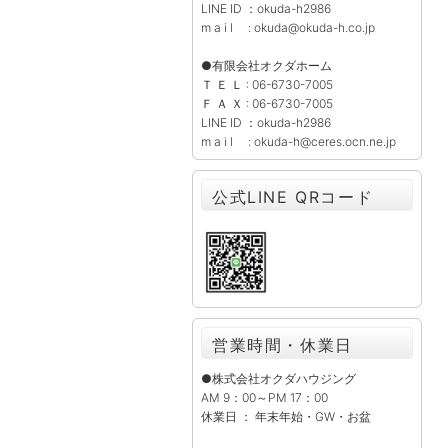
LINE ID ：okuda-h2986
m a i l : okuda@okuda-h.co.jp
●有限会社オクダホーム
Ｔ Ｅ Ｌ : 06-6730-7005
Ｆ Ａ Ｘ : 06-6730-7005
LINE ID ：okuda-h2986
m a i l : okuda-h@ceres.ocn.ne.jp
公式LINE QRコード
営業時間・休業日
●株式会社オクダハウジング
AM 9：00～PM 17：00
休業日 ： 年末年始・GW・お盆