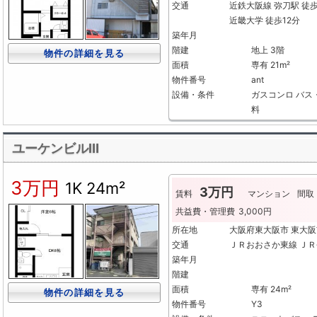
交通
近鉄大阪線 弥刀駅 徒
近畿大学 徒歩12分
築年月
階建
地上 3階
物件の詳細を見る
面積
専有 21m²
物件番号
ant
設備・条件
ガスコンロ
バス
料
ユーケンビルⅢ
3万円
1K
24m²
3万円
賃料
マンション
間取
共益費・管理費
3,000円
所在地
大阪府東大阪市 東大
交通
ＪＲおおさか東線 ＪＲ
築年月
階建
面積
専有 24m²
物件の詳細を見る
物件番号
Y3