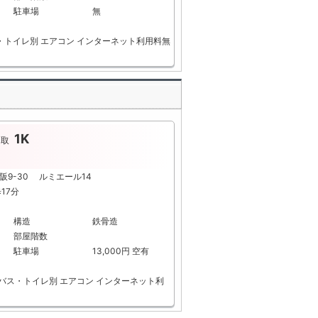
駐車場
無
・トイレ別
エアコン
インターネット利用料無
1K
間取
阪9-30 ルミエール14
17分
構造
鉄骨造
部屋階数
駐車場
13,000円 空有
バス・トイレ別
エアコン
インターネット利