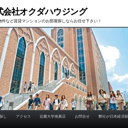
式会社オクダハウジング
物件など賃貸マンションのお部屋探しならお任せ下さい！
探し
アクセス
近畿大学推薦店
お問合せ
弊社が日本経済