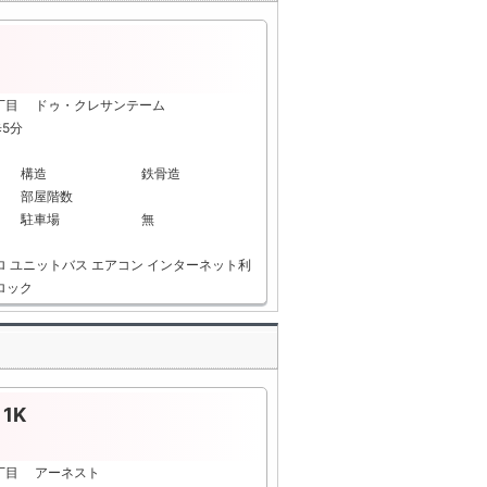
1丁目 ドゥ・クレサンテーム
歩5分
構造
鉄骨造
部屋階数
駐車場
無
ロ
ユニットバス
エアコン
インターネット利
ロック
1K
1丁目 アーネスト