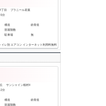
江1丁目 プラニール若葉
歩5分
構造
鉄骨造
部屋階数
駐車場
無
トイレ別
エアコン
インターネット利用料無料
ヶ丘 サンシャイン植村Ⅱ
歩2分
構造
鉄骨造
部屋階数