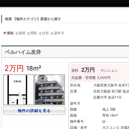
検索 【物件カテゴリ】家賃から探す
価格
面積
間取
住所
築年月
ベルハイム友井
2万円
18m²
2万円
賃料
マンション
共益費・管理費
3,000円
所在地
大阪府東大阪市 友井
交通
近鉄大阪線 弥刀駅 徒歩
近畿大学 徒歩11分
築年月
階建
地上 5階
物件の詳細を見る
面積
専有 18m²
物件番号
bt
設備・条件
ガスコンロ
冷蔵