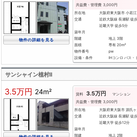
共益費・管理費
3,000円
所在地
大阪府東大阪市 小若
交通
近鉄大阪線 長瀬駅 徒
近畿大学 徒歩5分
築年月
階建
地上 3階
物件の詳細を見る
面積
専有 20m²
物件番号
pw
設備・条件
IHコンロ
バス・
サンシャイン植村Ⅱ
3.5万円
24m²
3.5万円
賃料
マンション
共益費・管理費
3,000円
所在地
大阪府東大阪市 源氏
交通
近鉄大阪線 長瀬駅 徒
近畿大学 徒歩12分
築年月
階建
地上 2階
物件の詳細を見る