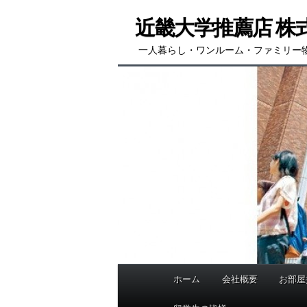
メ
サ
近畿大学推薦店 株
イ
ブ
ン
コ
一人暮らし・ワンルーム・ファミリー
コ
ン
ン
テ
テ
ン
ン
ツ
ツ
へ
へ
移
移
動
動
ホーム
会社概要
お部屋
メ
イ