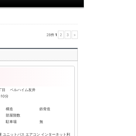
28
件
1
2
3
>
5丁目 ベルハイム友井
10分
構造
鉄骨造
部屋階数
駐車場
無
庫
ユニットバス
エアコン
インターネット利