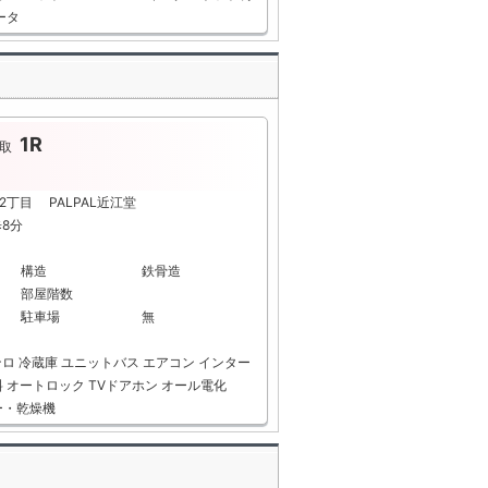
ータ
1R
取
2丁目 PALPAL近江堂
歩8分
構造
鉄骨造
部屋階数
駐車場
無
ンロ
冷蔵庫
ユニットバス
エアコン
インター
料
オートロック
TVドアホン
オール電化
ー・乾燥機