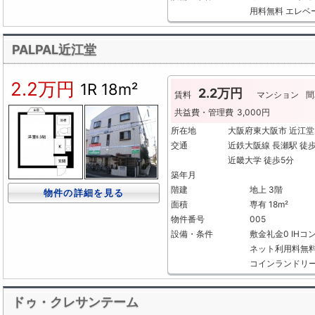
用料無料
エレベ
PALPAL近江堂
2.2万円
1R
18m²
2.2万円
賃料
マンション
間
共益費・管理費
3,000円
所在地
大阪府東大阪市 近江堂
交通
近鉄大阪線 長瀬駅 徒
近畿大学 徒歩5分
築年月
階建
地上 3階
物件の詳細を見る
面積
専有 18m²
物件番号
005
設備・条件
敷金礼金0
IHコ
ネット利用料無
コインランドリ
ドゥ・クレサンテーム