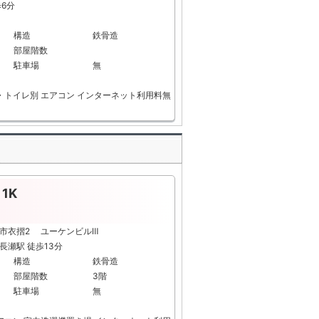
歩6分
構造
鉄骨造
部屋階数
駐車場
無
・トイレ別
エアコン
インターネット利用料無
1K
阪市衣摺2 ユーケンビルⅢ
長瀬駅 徒歩13分
構造
鉄骨造
部屋階数
3階
駐車場
無