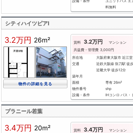
設備・条件
ユニットバス
エ
料無料
シティハイツピアⅠ
3.2万円
26m²
3.2万円
賃料
マンション
共益費・管理費
3,000円
所在地
大阪府東大阪市 近江堂
交通
近鉄大阪線 弥刀駅 徒
近畿大学 徒歩12分
築年月
面積
専有 26m²
物件の詳細を見る
物件番号
shp
設備・条件
IHコンロ
バス・
プラニール若葉
3.4万円
20m²
3.4万円
賃料
マンション