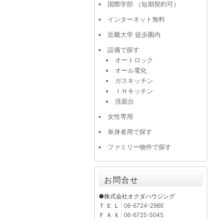
国際学部 （短期契約可）
インターネット無料
近畿大学 徒歩圏内
設備で探す
オートロック
オール電化
ガスキッチン
ＩＨキッチン
洗面台
女性専用
単身者用で探す
ファミリー物件で探す
お問合せ
●株式会社オクダハウジング
Ｔ Ｅ Ｌ : 06-6724-2986
Ｆ Ａ Ｘ : 06-6725-5045