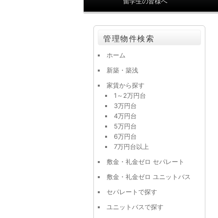
留学生の皆様へ
ン
メ
ニ
管理物件検索
ュ
ー
ホーム
新築・築浅
家賃から探す
1～2万円台
3万円台
4万円台
5万円台
6万円台
7万円台以上
敷金・礼金ゼロ セパレート
敷金・礼金ゼロ ユニットバス
セパレートで探す
ユニットバスで探す