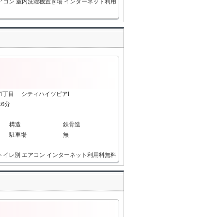
アコン
室内洗濯機置き場
インターネット利用
1丁目 シティハイツピアⅠ
歩6分
構造
鉄骨造
駐車場
無
トイレ別
エアコン
インターネット利用料無料