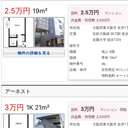
2.5万円
19m²
2.5万円
賃料
マンション
共益費・管理費
3,000円
所在地
大阪府東大阪市 友井
交通
近鉄大阪線 弥刀駅 徒
近畿大学 徒歩13分
築年月
階建
地上 4階
物件の詳細を見る
面積
専有 19m²
物件番号
dq
設備・条件
女性限定
IHコン
用料無料
オート
アーネスト
3万円
1K
21m²
3万円
賃料
マンション
間取
共益費・管理費
3,000円
所在地
大阪府東大阪市 友井