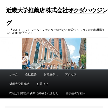
メ
イ
近畿大学推薦店 株式会社オクダハウジン
ン
コ
グ
ン
一人暮らし・ワンルーム・ファミリー物件など賃貸マンションのお部屋探し
テ
ならお任せ下さい！
ン
ツ
へ
移
動
ホーム
会社概要
お部屋探し
アクセス
メ
イ
近畿大学推薦店
お問合せ
ン
メ
弊社が日本経済新聞に掲載されました
留学生の皆様へ
ニ
ュ