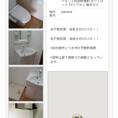
ーネット利用料無料
オートロ
ック
TVドアホン
都市ガス
物件
palnest
番号
全戸角部屋・追炊き付の1LDK！！
全戸角部屋・追炊き付の1LDK！！
※自社物件につき仲介手数料無料
※賃料は最下価格での掲載となってい
ます。