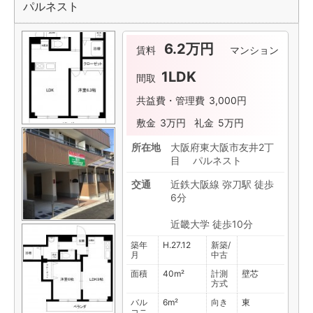
パルネスト
ー
6.2万円
賃料
マンション
1LDK
間取
共益費・管理費
3,000円
敷金
3万円
礼金
5万円
所在地
大阪府東大阪市友井2丁
目 パルネスト
交通
近鉄大阪線 弥刀駅 徒歩
6分
近畿大学 徒歩10分
築年
H.27.12
新築/
月
中古
面積
40m²
計測
壁芯
方式
バル
6m²
向き
東
コニ