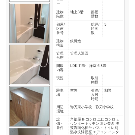
ー
建物
地上3階
部屋
階数
階数
部屋/
総戸/
5
区画
区画
番号
数
建物
鉄骨造
構造
管理
管理人巡回
形態
間取
LDK 11畳
洋室 6.3畳
内容
現況
取引
態様
駐車
空無
引渡/
相談
場
入居
時期
周辺
弥刀東小学校 弥刀小学校
環境
設
角部屋
IHコンロ
二口コンロ
カ
備・
ウンターキッチン
追い焚き
洗
条件
髪洗面化粧台
バス・トイレ別
温水洗浄便座
エアコン
インタ