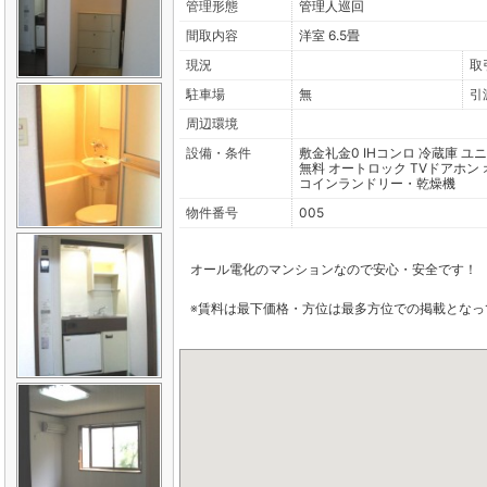
管理形態
管理人巡回
間取内容
洋室 6.5畳
現況
取
駐車場
無
引
周辺環境
設備・条件
敷金礼金0
IHコンロ
冷蔵庫
ユニ
無料
オートロック
TVドアホン
コインランドリー・乾燥機
物件番号
005
オール電化のマンションなので安心・安全です！
※賃料は最下価格・方位は最多方位での掲載となっ