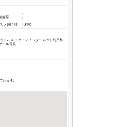
引態様
渡/入居時期
相談
ットバス
エアコン
インターネット利用料
オール電化
ています。