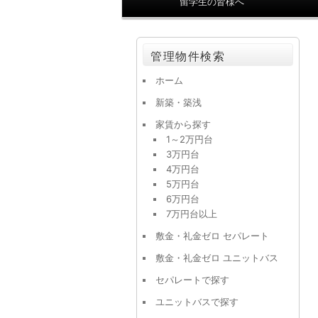
留学生の皆様へ
ン
メ
ニ
管理物件検索
ュ
ー
ホーム
新築・築浅
家賃から探す
1～2万円台
3万円台
4万円台
5万円台
6万円台
7万円台以上
敷金・礼金ゼロ セパレート
敷金・礼金ゼロ ユニットバス
セパレートで探す
ユニットバスで探す