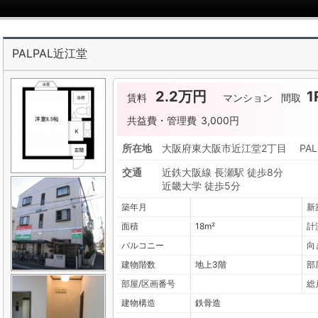
PALPAL近江堂
2.2万円
1
賃料
マンション
間取
共益費・管理費
3,000円
所在地
大阪府東大阪市近江堂2丁目 PAL
交通
近鉄大阪線 長瀬駅 徒歩8分
近畿大学 徒歩5分
築年月
新
面積
18m²
計
バルコニー
向
建物階数
地上3階
部
部屋/区画番号
総
建物構造
鉄骨造