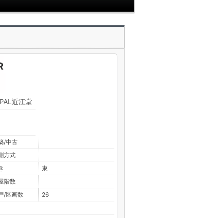
R
PAL近江堂
築/中古
測方式
き
東
屋階数
戸/区画数
26