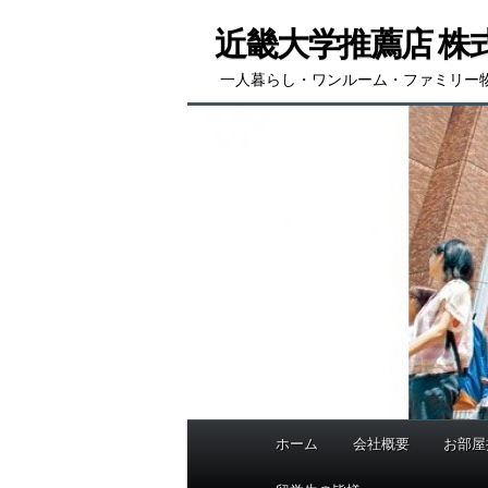
メ
近畿大学推薦店 株
イ
ン
一人暮らし・ワンルーム・ファミリー
コ
ン
テ
ン
ツ
へ
移
動
ホーム
会社概要
お部屋
メ
イ