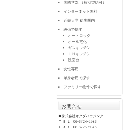
国際学部 （短期契約可）
インターネット無料
近畿大学 徒歩圏内
設備で探す
オートロック
オール電化
ガスキッチン
ＩＨキッチン
洗面台
女性専用
単身者用で探す
ファミリー物件で探す
お問合せ
●株式会社オクダハウジング
Ｔ Ｅ Ｌ : 06-6724-2986
Ｆ Ａ Ｘ : 06-6725-5045