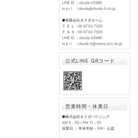
LINE ID ：okuda-h2986
m a i l : okuda@okuda-h.co.jp
●有限会社オクダホーム
Ｔ Ｅ Ｌ : 06-6730-7005
Ｆ Ａ Ｘ : 06-6730-7005
LINE ID ：okuda-h2986
m a i l : okuda-h@ceres.ocn.ne.jp
公式LINE QRコード
営業時間・休業日
●株式会社オクダハウジング
AM 9：00～PM 17：00
休業日 ： 年末年始・GW・お盆