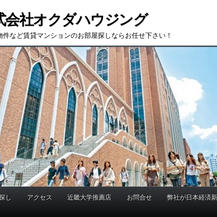
式会社オクダハウジング
物件など賃貸マンションのお部屋探しならお任せ下さい！
探し
アクセス
近畿大学推薦店
お問合せ
弊社が日本経済