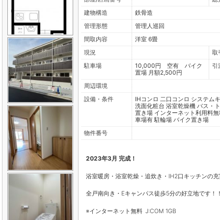
建物構造
鉄骨造
管理形態
管理人巡回
間取内容
洋室 6畳
現況
取
駐車場
10,000円 空有 バイク
引
置場 月額2,500円
周辺環境
設備・条件
IHコンロ
二口コンロ
システム
洗面化粧台
浴室乾燥機
バス・
置き場
インターネット利用料無
車場有
駐輪場
バイク置き場
物件番号
2023年3
月 完成！
浴室暖房・浴室乾燥・追炊き・IH2口キッチンの
全戸南向き・Eキャンパス徒歩5分の好立地です！
※インターネット無料 J:COM 1GB