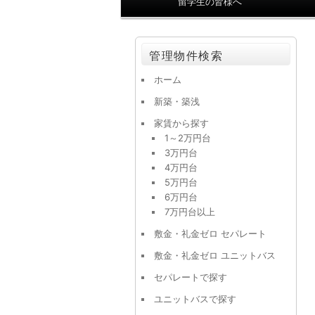
留学生の皆様へ
ン
メ
ニ
管理物件検索
ュ
ー
ホーム
新築・築浅
家賃から探す
1～2万円台
3万円台
4万円台
5万円台
6万円台
7万円台以上
敷金・礼金ゼロ セパレート
敷金・礼金ゼロ ユニットバス
セパレートで探す
ユニットバスで探す