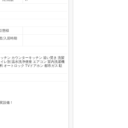
引態様
渡/入居時期
キッチン
カウンターキッチン
追い焚き
洗髪
トイレ別
温水洗浄便座
エアコン
室内洗濯機
料
オートロック
TVドアホン
都市ガス
駐
充実設備！
！