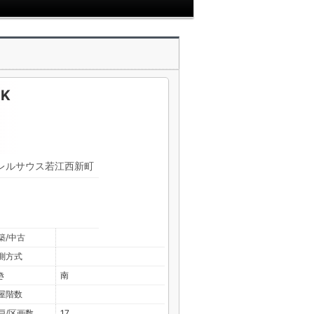
DK
レルサウス若江西新町
築/中古
測方式
き
南
屋階数
戸/区画数
17