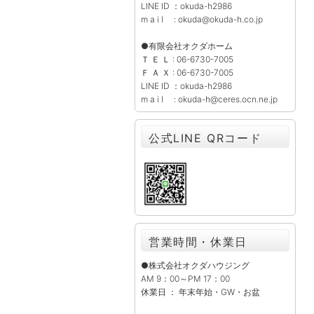
LINE ID ：okuda-h2986
m a i l : okuda@okuda-h.co.jp
●有限会社オクダホーム
Ｔ Ｅ Ｌ : 06-6730-7005
Ｆ Ａ Ｘ : 06-6730-7005
LINE ID ：okuda-h2986
m a i l : okuda-h@ceres.ocn.ne.jp
公式LINE QRコード
営業時間・休業日
●株式会社オクダハウジング
AM 9：00～PM 17：00
休業日 ： 年末年始・GW・お盆