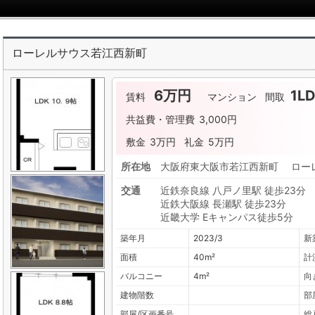
ローレルサウス若江西新町
6万円
1L
賃料
マンション
間取
共益費・管理費
3,000円
敷金
3万円
礼金
5万円
所在地
大阪府東大阪市若江西新町 ロー
交通
近鉄奈良線 八戸ノ里駅 徒歩23分
近鉄大阪線 長瀬駅 徒歩23分
近畿大学 Eキャンパス徒歩5分
築年月
2023/3
新
面積
40m²
計
バルコニー
4m²
向
建物階数
部
部屋/区画番号
総