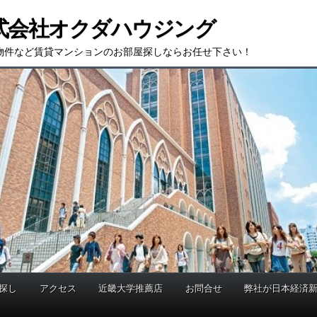
式会社オクダハウジング
物件など賃貸マンションのお部屋探しならお任せ下さい！
探し
アクセス
近畿大学推薦店
お問合せ
弊社が日本経済