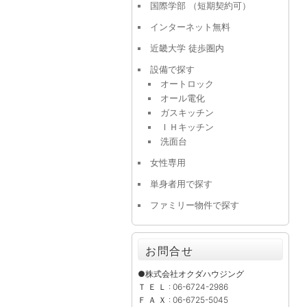
国際学部 （短期契約可）
インターネット無料
近畿大学 徒歩圏内
設備で探す
オートロック
オール電化
ガスキッチン
ＩＨキッチン
洗面台
女性専用
単身者用で探す
ファミリー物件で探す
お問合せ
●株式会社オクダハウジング
Ｔ Ｅ Ｌ : 06-6724-2986
Ｆ Ａ Ｘ : 06-6725-5045