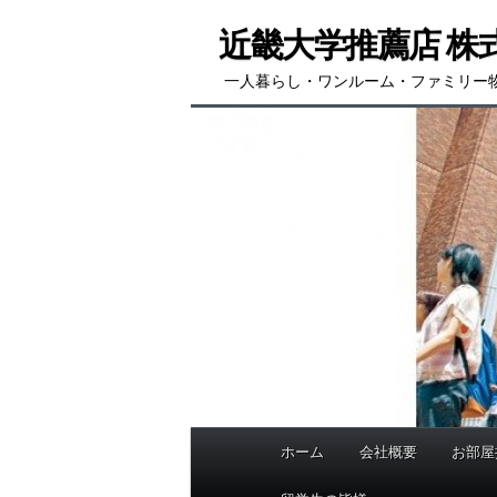
メ
近畿大学推薦店 株
イ
ン
一人暮らし・ワンルーム・ファミリー
コ
ン
テ
ン
ツ
へ
移
動
ホーム
会社概要
お部屋
メ
イ