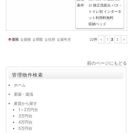
条件
ロ
独立洗面台
バス・
トイレ別
インターネ
ット利用料無料
収納ベッド
価格
面積
間取
住所
築年月
22
件
<
1
2
3
>
前のページにもどる
管理物件検索
ホーム
新築・築浅
家賃から探す
1～2万円台
3万円台
4万円台
5万円台