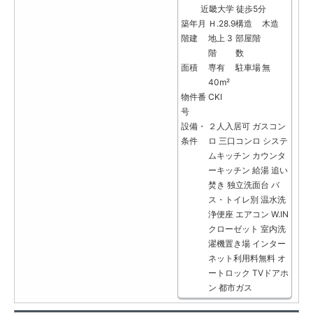
近畿大学 徒歩5分
築年月
Ｈ.28.9
構造
木造
階建
地上 3
部屋階
階
数
面積
専有
駐車場
無
40m²
物件番
CKⅠ
号
設備・
２人入居可
ガスコン
条件
ロ
三口コンロ
システ
ムキッチン
カウンタ
ーキッチン
給湯
追い
焚き
独立洗面台
バ
ス・トイレ別
温水洗
浄便座
エアコン
W.IN
クローゼット
室内洗
濯機置き場
インター
ネット利用料無料
オ
ートロック
TVドアホ
ン
都市ガス