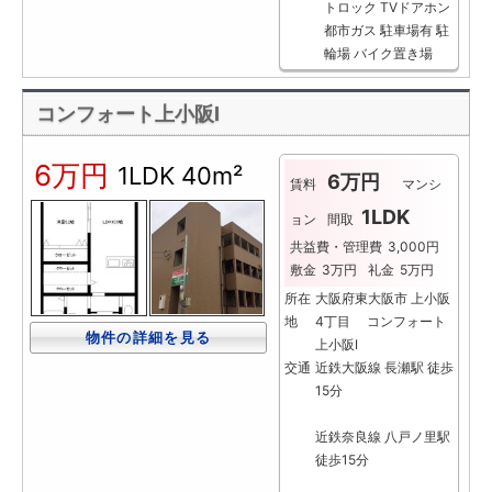
トロック
TVドアホン
都市ガス
駐車場有
駐
輪場
バイク置き場
コンフォート上小阪Ⅰ
6万円
1LDK
40m²
6万円
賃料
マンシ
1LDK
ョン
間取
共益費・管理費
3,000円
敷金
3万円
礼金
5万円
所在
大阪府東大阪市 上小阪
地
4丁目 コンフォート
物件の詳細を見る
上小阪Ⅰ
交通
近鉄大阪線 長瀬駅 徒歩
15分
近鉄奈良線 八戸ノ里駅
徒歩15分