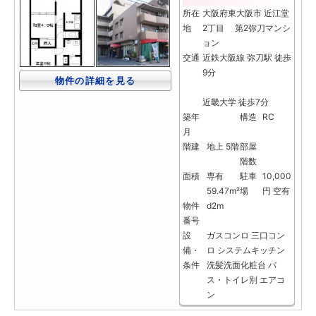
所在
大阪府東大阪市 近江堂
地
2丁目 第2弥刀マンシ
ョン
交通
近鉄大阪線 弥刀駅 徒歩
9分
物件の詳細を見る
近畿大学 徒歩7分
築年
構造
RC
月
階建
地上 5階
部屋
階数
面積
専有
駐車
10,000
59.47m²
場
円 空有
物件
d2m
番号
設
ガスコンロ
三口コン
備・
ロ
システムキッチン
条件
洗髪洗面化粧台
バ
ス・トイレ別
エアコ
ン