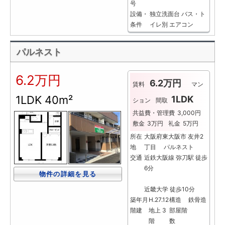
号
設備・
独立洗面台
バス・ト
条件
イレ別
エアコン
パルネスト
6.2万円
6.2万円
賃料
マン
1LDK
40m²
1LDK
ション
間取
共益費・管理費
3,000円
敷金
3万円
礼金
5万円
所在
大阪府東大阪市 友井2
地
丁目 パルネスト
交通
近鉄大阪線 弥刀駅 徒歩
6分
物件の詳細を見る
近畿大学 徒歩10分
築年月
H.27.12
構造
鉄骨造
階建
地上 3
部屋階
階
数