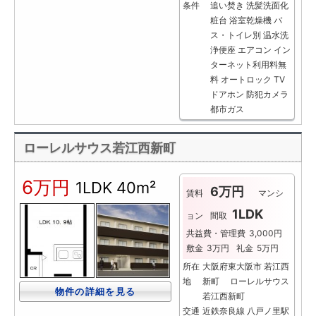
条件
追い焚き
洗髪洗面化
粧台
浴室乾燥機
バ
ス・トイレ別
温水洗
浄便座
エアコン
イン
ターネット利用料無
料
オートロック
TV
ドアホン
防犯カメラ
都市ガス
ローレルサウス若江西新町
6万円
1LDK
40m²
6万円
賃料
マンシ
1LDK
ョン
間取
共益費・管理費
3,000円
敷金
3万円
礼金
5万円
所在
大阪府東大阪市 若江西
地
新町 ローレルサウス
物件の詳細を見る
若江西新町
交通
近鉄奈良線 八戸ノ里駅