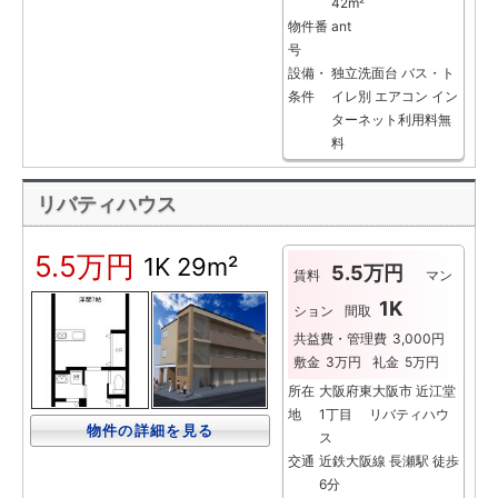
42m²
物件番
ant
号
設備・
独立洗面台
バス・ト
条件
イレ別
エアコン
イン
ターネット利用料無
料
リバティハウス
5.5万円
1K
29m²
5.5万円
賃料
マン
1K
ション
間取
共益費・管理費
3,000円
敷金
3万円
礼金
5万円
所在
大阪府東大阪市 近江堂
地
1丁目 リバティハウ
物件の詳細を見る
ス
交通
近鉄大阪線 長瀬駅 徒歩
6分