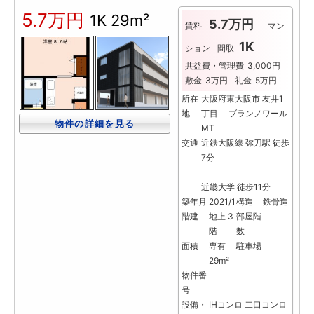
5.7万円
1K
29m²
5.7万円
賃料
マン
1K
ション
間取
共益費・管理費
3,000円
敷金
3万円
礼金
5万円
所在
大阪府東大阪市 友井1
地
丁目 ブランノワール
物件の詳細を見る
MT
交通
近鉄大阪線 弥刀駅 徒歩
7分
近畿大学 徒歩11分
築年月
2021/1
構造
鉄骨造
階建
地上 3
部屋階
階
数
面積
専有
駐車場
29m²
物件番
号
設備・
IHコンロ
二口コンロ