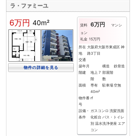
ラ・ファミーユ
6万円
40m²
6万円
賃料
マンシ
ョン
礼金
15万円
所在
大阪府大阪市東成区 神
地
路3丁目
交通
築年月
構造
鉄骨造
物件の詳細を見る
階建
地上 7
部屋階
階
数
面積
専有
駐車場
空無
40m²
物件番
rf
号
設備・
ガスコンロ
洗髪洗面
条件
化粧台
バス・トイレ
別
温水洗浄便座
エア
コン