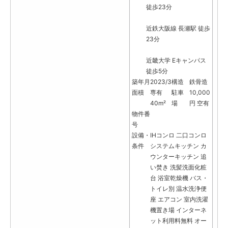
徒歩23分
近鉄大阪線 長瀬駅 徒歩
23分
近畿大学 Eキャンパス
徒歩5分
築年月
2023/3
構造
鉄骨造
面積
専有
駐車
10,000
40m²
場
円 空有
物件番
号
設備・
IHコンロ
二口コンロ
条件
システムキッチン
カ
ウンターキッチン
追
い焚き
洗髪洗面化粧
台
浴室乾燥機
バス・
トイレ別
温水洗浄便
座
エアコン
室内洗濯
機置き場
インターネ
ット利用料無料
オー