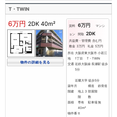
T・TWIN
6万円
2DK
40m²
6万円
賃料
マンシ
2DK
ョン
間取
共益費・管理費
含む円
敷金
3万円
礼金
5万円
所在
大阪府東大阪市 小若江
地
1丁目 T・TWIN
物件の詳細を見る
交通
近鉄大阪線 長瀬駅 徒歩
5分
近畿大学 徒歩5分
築年月
構造
鉄骨造
階建
地上 3
部屋階
階
数
面積
専有
駐車場
無
40m²
物件番
tt