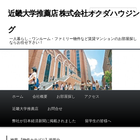
メ
サ
イ
ブ
近畿大学推薦店 株式会社オクダハウジン
ン
コ
コ
ン
グ
ン
テ
一人暮らし・ワンルーム・ファミリー物件など賃貸マンションのお部屋探し
テ
ン
ならお任せ下さい！
ン
ツ
ツ
へ
へ
移
移
動
動
ホーム
会社概要
お部屋探し
アクセス
メ
イ
近畿大学推薦店
お問合せ
ン
メ
弊社が日本経済新聞に掲載されました
留学生の皆様へ
ニ
ュ
検索 【物件カテゴリ】洗面台