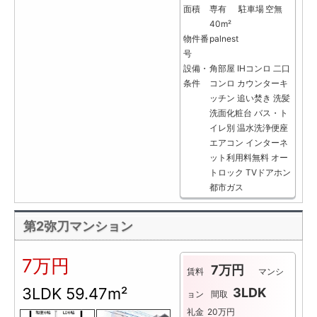
面積
専有
駐車場
空無
40m²
物件番
palnest
号
設備・
角部屋
IHコンロ
二口
条件
コンロ
カウンターキ
ッチン
追い焚き
洗髪
洗面化粧台
バス・ト
イレ別
温水洗浄便座
エアコン
インターネ
ット利用料無料
オー
トロック
TVドアホン
都市ガス
第2弥刀マンション
7万円
7万円
賃料
マンシ
3LDK
59.47m²
3LDK
ョン
間取
礼金
20万円