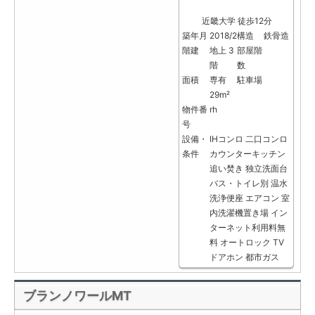
近畿大学 徒歩12分
築年月
2018/2
構造
鉄骨造
階建
地上 3
部屋階
階
数
面積
専有
駐車場
29m²
物件番
rh
号
設備・
IHコンロ
二口コンロ
条件
カウンターキッチン
追い焚き
独立洗面台
バス・トイレ別
温水
洗浄便座
エアコン
室
内洗濯機置き場
イン
ターネット利用料無
料
オートロック
TV
ドアホン
都市ガス
ブランノワールMT