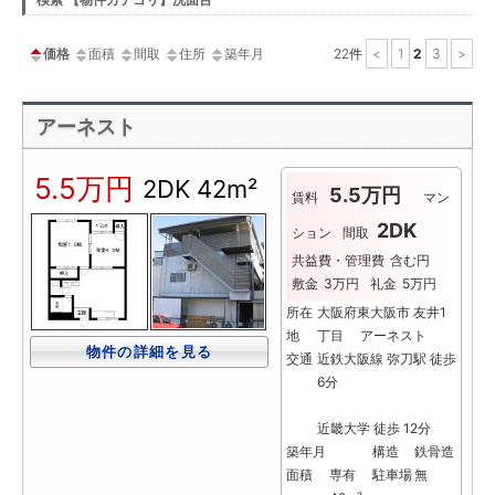
ー
価格
面積
間取
住所
築年月
22
件
<
1
2
3
>
アーネスト
5.5万円
2DK
42m²
5.5万円
賃料
マン
2DK
ション
間取
共益費・管理費
含む円
敷金
3万円
礼金
5万円
所在
大阪府東大阪市 友井1
地
丁目 アーネスト
物件の詳細を見る
交通
近鉄大阪線 弥刀駅 徒歩
6分
近畿大学 徒歩 12分
築年月
構造
鉄骨造
面積
専有
駐車場
無