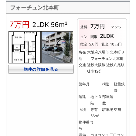
フォーチュン北本町
7万円
2LDK
56m²
7万円
賃料
マンシ
2LDK
ョン
間取
敷金
5万円
礼金
10万円
所在
大阪府八尾市 北本町３
地
フォーチュン北本町
交通
近鉄大阪線 近鉄八尾駅
物件の詳細を見る
徒歩12分
築年月
構造
軽量鉄
骨
階建
地上 3
部屋階
階
数
面積
専有
駐車場
空無
56m²
物件番
ft
号
設備・
ガスコンロ
三口コン