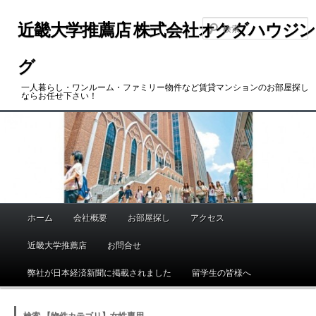
メ
サ
イ
ブ
近畿大学推薦店 株式会社オクダハウジン
ン
コ
コ
ン
グ
ン
テ
一人暮らし・ワンルーム・ファミリー物件など賃貸マンションのお部屋探し
テ
ン
ならお任せ下さい！
ン
ツ
ツ
へ
へ
移
移
動
動
ホーム
会社概要
お部屋探し
アクセス
メ
イ
近畿大学推薦店
お問合せ
ン
メ
弊社が日本経済新聞に掲載されました
留学生の皆様へ
ニ
ュ
検索 【物件カテゴリ】女性専用