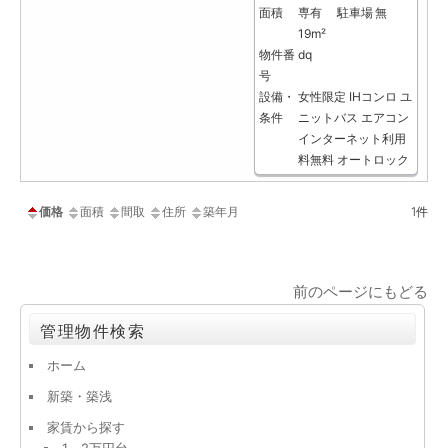
面積
専有
駐車場
無
19m²
物件番
dq
号
設備・
女性限定
IHコンロ
ユ
条件
ニットバス
エアコン
インターネット利用
料無料
オートロック
価格
面積
間取
住所
築年月
1
件
前のページにもどる
管理物件検索
ホーム
新築・築浅
家賃から探す
1～2万円台