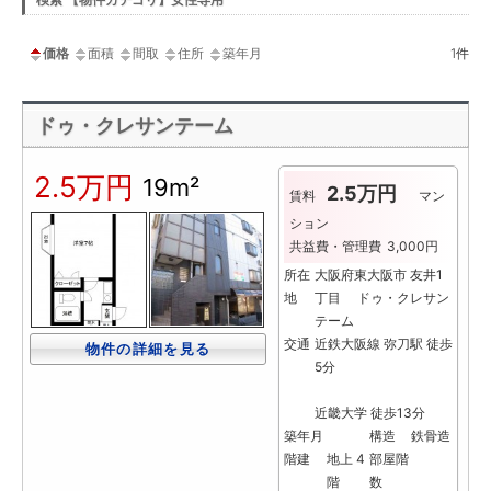
ー
価格
面積
間取
住所
築年月
1
件
ドゥ・クレサンテーム
2.5万円
19m²
2.5万円
賃料
マン
ション
共益費・管理費
3,000円
所在
大阪府東大阪市 友井1
地
丁目 ドゥ・クレサン
テーム
交通
近鉄大阪線 弥刀駅 徒歩
物件の詳細を見る
5分
近畿大学 徒歩13分
築年月
構造
鉄骨造
階建
地上 4
部屋階
階
数