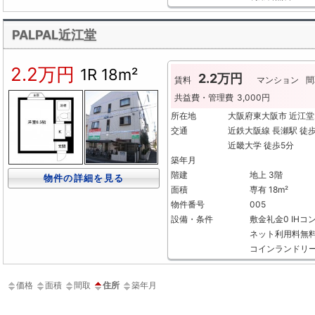
PALPAL近江堂
2.2万円
1R
18m²
2.2万円
賃料
マンション
間
共益費・管理費
3,000円
所在地
大阪府東大阪市 近江堂
交通
近鉄大阪線 長瀬駅 徒
近畿大学 徒歩5分
築年月
階建
地上 3階
物件の詳細を見る
面積
専有 18m²
物件番号
005
設備・条件
敷金礼金0
IHコ
ネット利用料無
コインランドリ
価格
面積
間取
住所
築年月