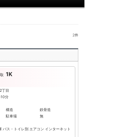
2
件
1K
取
江2丁目
10分
構造
鉄骨造
駐車場
無
庫
バス・トイレ別
エアコン
インターネット