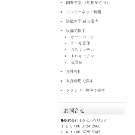
国際学部 （短期契約可）
インターネット無料
近畿大学 徒歩圏内
設備で探す
オートロック
オール電化
ガスキッチン
ＩＨキッチン
洗面台
女性専用
単身者用で探す
ファミリー物件で探す
お問合せ
●株式会社オクダハウジング
Ｔ Ｅ Ｌ : 06-6724-2986
Ｆ Ａ Ｘ : 06-6725-5045