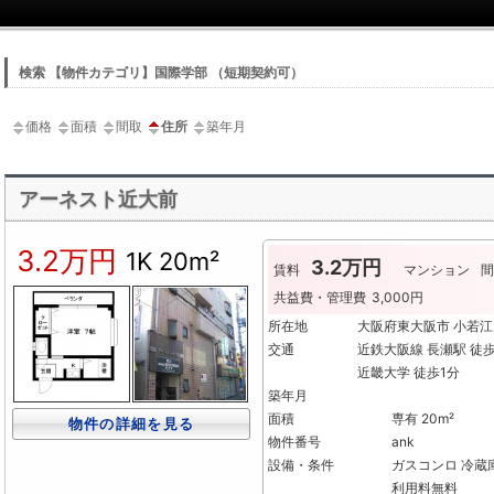
検索 【物件カテゴリ】国際学部 （短期契約可）
価格
面積
間取
住所
築年月
アーネスト近大前
3.2万円
1K
20m²
3.2万円
賃料
マンション
間
共益費・管理費
3,000円
所在地
大阪府東大阪市 小若
交通
近鉄大阪線 長瀬駅 徒歩
近畿大学 徒歩1分
築年月
面積
専有 20m²
物件の詳細を見る
物件番号
ank
設備・条件
ガスコンロ
冷蔵
利用料無料