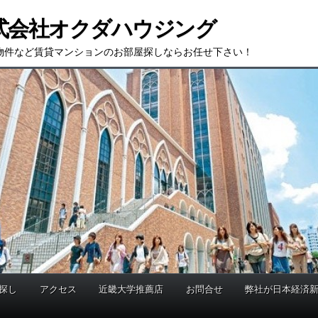
式会社オクダハウジング
物件など賃貸マンションのお部屋探しならお任せ下さい！
探し
アクセス
近畿大学推薦店
お問合せ
弊社が日本経済