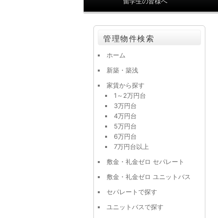
留学生の皆様へ
ン
メ
ニ
管理物件検索
ュ
ー
ホーム
新築・築浅
家賃から探す
1～2万円台
3万円台
4万円台
5万円台
6万円台
7万円台以上
敷金・礼金ゼロ セパレート
敷金・礼金ゼロ ユニットバス
セパレートで探す
ユニットバスで探す