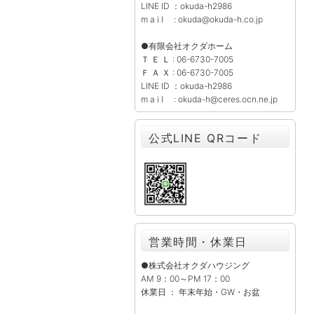
LINE ID ：okuda-h2986
m a i l : okuda@okuda-h.co.jp
●有限会社オクダホーム
Ｔ Ｅ Ｌ : 06-6730-7005
Ｆ Ａ Ｘ : 06-6730-7005
LINE ID ：okuda-h2986
m a i l : okuda-h@ceres.ocn.ne.jp
公式LINE QRコード
営業時間・休業日
●株式会社オクダハウジング
AM 9：00～PM 17：00
休業日 ： 年末年始・GW・お盆