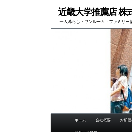
メ
サ
近畿大学推薦店 株
イ
ブ
ン
コ
一人暮らし・ワンルーム・ファミリー
コ
ン
ン
テ
テ
ン
ン
ツ
ツ
へ
へ
移
移
動
動
ホーム
会社概要
お部屋
メ
イ