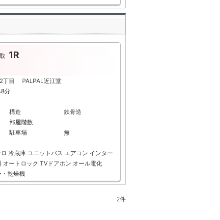
1R
取
2丁目 PALPAL近江堂
歩8分
構造
鉄骨造
部屋階数
駐車場
無
ンロ
冷蔵庫
ユニットバス
エアコン
インター
料
オートロック
TVドアホン
オール電化
ー・乾燥機
2
件