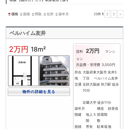
ー
価格
面積
間取
住所
築年月
29
件
1
2
3
>
ベルハイム友井
2万円
18m²
2万円
賃料
マンシ
ョン
共益費・管理費
3,000円
所在
大阪府東大阪市 友井5
地
丁目 ベルハイム友井
交通
近鉄大阪線 弥刀駅 徒歩
10分
物件の詳細を見る
近畿大学 徒歩11分
築年月
構造
鉄骨造
階建
地上 5
部屋階
階
数
面積
専有
駐車場
無