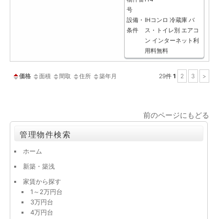
号
設備・
IHコンロ
冷蔵庫
バ
条件
ス・トイレ別
エアコ
ン
インターネット利
用料無料
価格
面積
間取
住所
築年月
29
件
1
2
3
>
前のページにもどる
管理物件検索
ホーム
新築・築浅
家賃から探す
1～2万円台
3万円台
4万円台