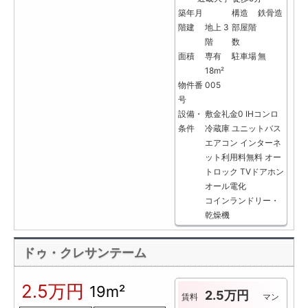
築年月
構造
鉄骨造
階建
地上 3
部屋階
階
数
面積
専有
駐車場
無
18m²
物件番
005
号
設備・
敷金礼金0
IHコンロ
条件
冷蔵庫
ユニットバス
エアコン
インターネ
ット利用料無料
オー
トロック
TVドアホン
オール電化
コインランドリー・
乾燥機
ドゥ・クレサンテーム
2.5万円
19m²
2.5万円
賃料
マン