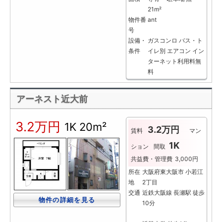
21m²
物件番
ant
号
設備・
ガスコンロ
バス・ト
条件
イレ別
エアコン
イン
ターネット利用料無
料
アーネスト近大前
3.2万円
1K
20m²
3.2万円
賃料
マン
1K
ション
間取
共益費・管理費
3,000円
所在
大阪府東大阪市 小若江
地
2丁目
交通
近鉄大阪線 長瀬駅 徒歩
物件の詳細を見る
10分