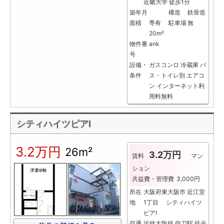
近畿大学 徒歩1分
築年月
構造
鉄骨造
面積
専有
駐車場
無
20m²
物件番
ank
号
設備・
ガスコンロ
冷蔵庫
バ
条件
ス・トイレ別
エアコ
ン
インターネット利
用料無料
シティハイツピアⅠ
3.2万円
26m²
3.2万円
賃料
マン
ション
共益費・管理費
3,000円
所在
大阪府東大阪市 近江堂
地
1丁目 シティハイツ
ピアⅠ
交通
近鉄大阪線 弥刀駅 徒歩