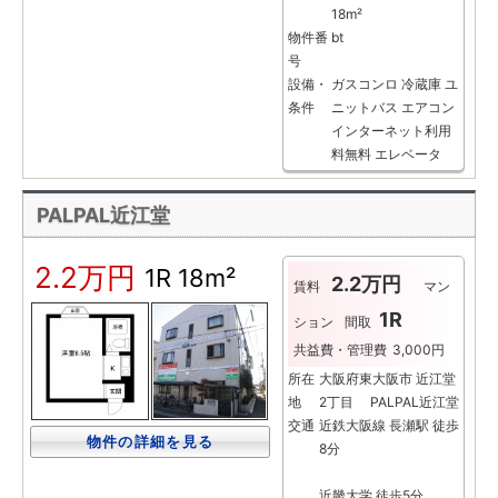
18m²
物件番
bt
号
設備・
ガスコンロ
冷蔵庫
ユ
条件
ニットバス
エアコン
インターネット利用
料無料
エレベータ
PALPAL近江堂
2.2万円
1R
18m²
2.2万円
賃料
マン
1R
ション
間取
共益費・管理費
3,000円
所在
大阪府東大阪市 近江堂
地
2丁目 PALPAL近江堂
交通
近鉄大阪線 長瀬駅 徒歩
物件の詳細を見る
8分
近畿大学 徒歩5分