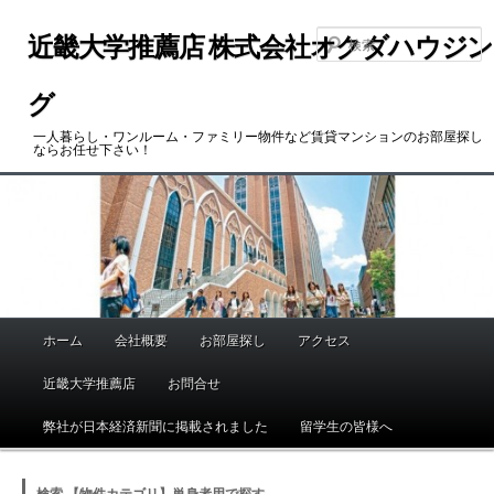
メ
サ
イ
ブ
近畿大学推薦店 株式会社オクダハウジン
ン
コ
コ
ン
グ
ン
テ
一人暮らし・ワンルーム・ファミリー物件など賃貸マンションのお部屋探し
テ
ン
ならお任せ下さい！
ン
ツ
ツ
へ
へ
移
移
動
動
ホーム
会社概要
お部屋探し
アクセス
メ
イ
近畿大学推薦店
お問合せ
ン
メ
弊社が日本経済新聞に掲載されました
留学生の皆様へ
ニ
ュ
検索 【物件カテゴリ】単身者用で探す