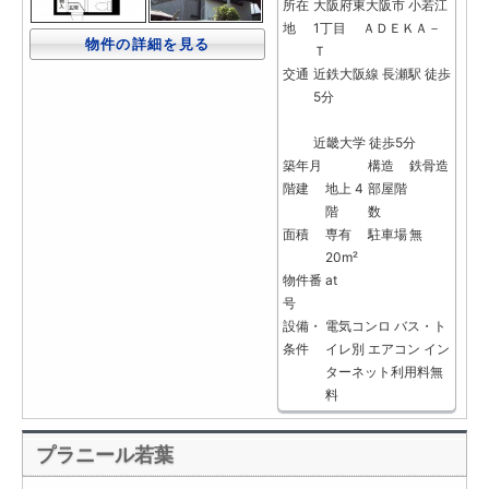
所在
大阪府東大阪市 小若江
地
1丁目 ＡＤＥＫＡ－
物件の詳細を見る
Ｔ
交通
近鉄大阪線 長瀬駅 徒歩
5分
近畿大学 徒歩5分
築年月
構造
鉄骨造
階建
地上 4
部屋階
階
数
面積
専有
駐車場
無
20m²
物件番
at
号
設備・
電気コンロ
バス・ト
条件
イレ別
エアコン
イン
ターネット利用料無
料
プラニール若葉