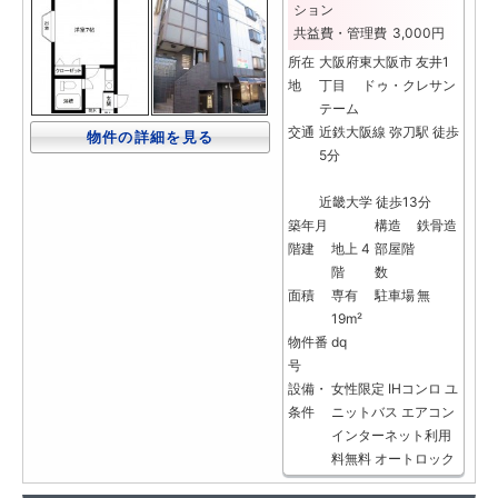
ション
共益費・管理費
3,000円
所在
大阪府東大阪市 友井1
地
丁目 ドゥ・クレサン
テーム
交通
近鉄大阪線 弥刀駅 徒歩
物件の詳細を見る
5分
近畿大学 徒歩13分
築年月
構造
鉄骨造
階建
地上 4
部屋階
階
数
面積
専有
駐車場
無
19m²
物件番
dq
号
設備・
女性限定
IHコンロ
ユ
条件
ニットバス
エアコン
インターネット利用
料無料
オートロック