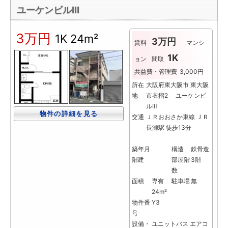
ユーケンビルⅢ
3万円
1K
24m²
3万円
賃料
マンシ
1K
ョン
間取
共益費・管理費
3,000円
所在
大阪府東大阪市 東大阪
地
市衣摺2 ユーケンビ
ルⅢ
物件の詳細を見る
交通
ＪＲおおさか東線 ＪＲ
長瀬駅 徒歩13分
築年月
構造
鉄骨造
階建
部屋階
3階
数
面積
専有
駐車場
無
24m²
物件番
Y3
号
設備・
ユニットバス
エアコ