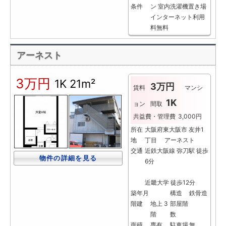
条件
ン
室内洗濯機置き場
インターネット利用
料無料
アーネスト
3万円
1K
21m²
3万円
賃料
マンシ
1K
ョン
間取
共益費・管理費
3,000円
所在
大阪府東大阪市 友井1
地
丁目 アーネスト
交通
近鉄大阪線 弥刀駅 徒歩
物件の詳細を見る
6分
近畿大学 徒歩12分
築年月
構造
鉄骨造
階建
地上 3
部屋階
階
数
面積
専有
駐車場
無