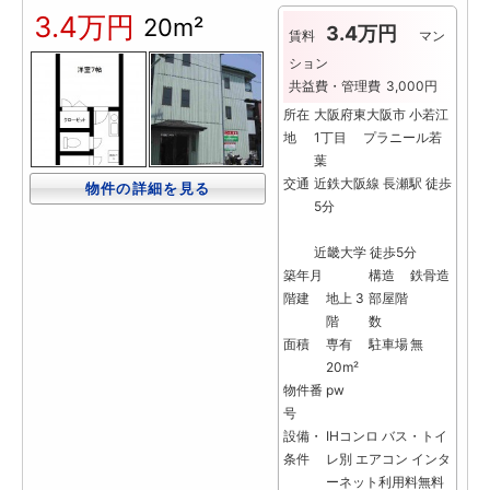
3.4万円
20m²
3.4万円
賃料
マン
ション
共益費・管理費
3,000円
所在
大阪府東大阪市 小若江
地
1丁目 プラニール若
葉
交通
近鉄大阪線 長瀬駅 徒歩
物件の詳細を見る
5分
近畿大学 徒歩5分
築年月
構造
鉄骨造
階建
地上 3
部屋階
階
数
面積
専有
駐車場
無
20m²
物件番
pw
号
設備・
IHコンロ
バス・トイ
条件
レ別
エアコン
インタ
ーネット利用料無料