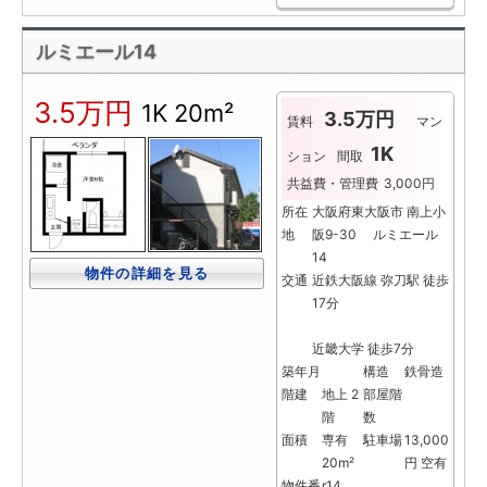
ルミエール14
3.5万円
1K
20m²
3.5万円
賃料
マン
1K
ション
間取
共益費・管理費
3,000円
所在
大阪府東大阪市 南上小
地
阪9-30 ルミエール
14
物件の詳細を見る
交通
近鉄大阪線 弥刀駅 徒歩
17分
近畿大学 徒歩7分
築年月
構造
鉄骨造
階建
地上 2
部屋階
階
数
面積
専有
駐車場
13,000
20m²
円 空有
物件番
r14