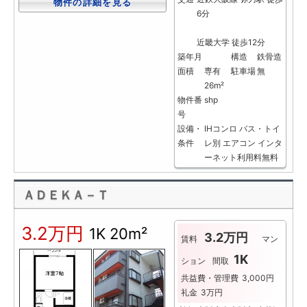
物件の詳細を見る
6分
近畿大学 徒歩12分
築年月
構造
鉄骨造
面積
専有
駐車場
無
26m²
物件番
shp
号
設備・
IHコンロ
バス・トイ
条件
レ別
エアコン
インタ
ーネット利用料無料
ＡＤＥＫＡ－Ｔ
3.2万円
1K
20m²
3.2万円
賃料
マン
1K
ション
間取
共益費・管理費
3,000円
礼金
3万円