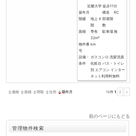
近畿大学 徒歩11分
築年月
構造
RC
階建
地上 4
部屋階
階
数
面積
専有
駐車場
無
32m²
物件番
km
号
設備・
ガスコンロ
洗髪洗面
条件
化粧台
バス・トイレ
別
エアコン
インター
ネット利用料無料
価格
面積
間取
住所
築年月
14
件
1
2
>
前のページにもどる
管理物件検索