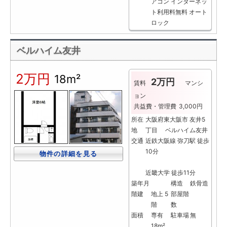
アコン
インターネッ
ト利用料無料
オート
ロック
ベルハイム友井
2万円
18m²
2万円
賃料
マンシ
ョン
共益費・管理費
3,000円
所在
大阪府東大阪市 友井5
地
丁目 ベルハイム友井
交通
近鉄大阪線 弥刀駅 徒歩
10分
物件の詳細を見る
近畿大学 徒歩11分
築年月
構造
鉄骨造
階建
地上 5
部屋階
階
数
面積
専有
駐車場
無
18m²