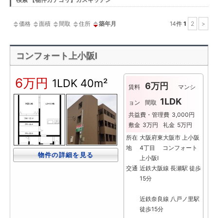
ー
価格
面積
間取
住所
築年月
14
件
1
2
>
コンフォート上小阪Ⅰ
6万円
1LDK
40m²
6万円
賃料
マンシ
1LDK
ョン
間取
共益費・管理費
3,000円
敷金
3万円
礼金
5万円
所在
大阪府東大阪市 上小阪
地
4丁目 コンフォート
物件の詳細を見る
上小阪Ⅰ
交通
近鉄大阪線 長瀬駅 徒歩
15分
近鉄奈良線 八戸ノ里駅
徒歩15分