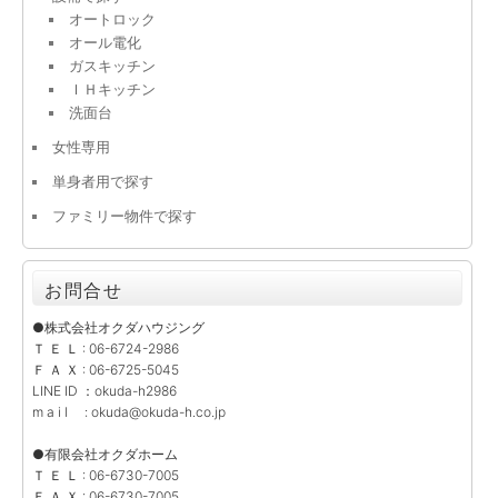
オートロック
オール電化
ガスキッチン
ＩＨキッチン
洗面台
女性専用
単身者用で探す
ファミリー物件で探す
お問合せ
●株式会社オクダハウジング
Ｔ Ｅ Ｌ : 06-6724-2986
Ｆ Ａ Ｘ : 06-6725-5045
LINE ID ：okuda-h2986
m a i l : okuda@okuda-h.co.jp
●有限会社オクダホーム
Ｔ Ｅ Ｌ : 06-6730-7005
Ｆ Ａ Ｘ : 06-6730-7005