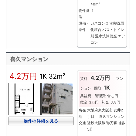
40m²
物件番
rf
号
設備・
ガスコンロ
洗髪洗面
条件
化粧台
バス・トイレ
別
温水洗浄便座
エア
コン
喜久マンション
4.2万円
1K
32m²
4.2万円
賃料
マン
1K
ション
間取
共益費・管理費
含む円
敷金
3万円
礼金
3万円
所在
大阪府東大阪市 友井2
地
丁目 喜久マンション
物件の詳細を見る
交通
近鉄大阪線 弥刀駅 徒歩
5分