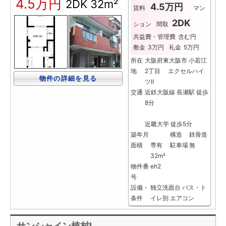
4.5万円
2DK
32m²
4.5万円
賃料
マン
2DK
ション
間取
共益費・管理費
含む円
敷金
3万円
礼金
5万円
所在
大阪府東大阪市 小若江
地
2丁目 エクセルハイ
物件の詳細を見る
ツⅡ
交通
近鉄大阪線 長瀬駅 徒歩
8分
近畿大学 徒歩5分
築年月
構造
鉄骨造
面積
専有
駐車場
無
32m²
物件番
eh2
号
設備・
独立洗面台
バス・ト
条件
イレ別
エアコン
サンシャイン植村Ⅰ