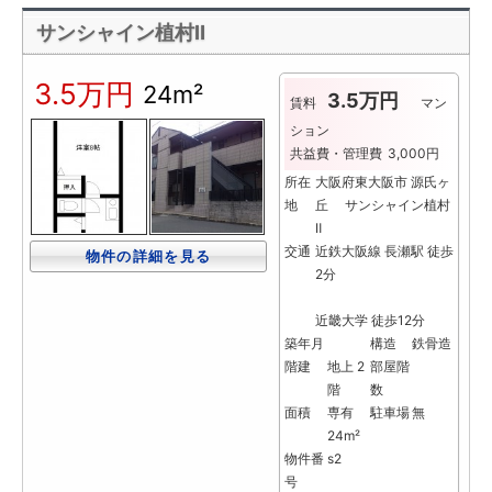
サンシャイン植村Ⅱ
3.5万円
24m²
3.5万円
賃料
マン
ション
共益費・管理費
3,000円
所在
大阪府東大阪市 源氏ヶ
地
丘 サンシャイン植村
Ⅱ
交通
近鉄大阪線 長瀬駅 徒歩
物件の詳細を見る
2分
近畿大学 徒歩12分
築年月
構造
鉄骨造
階建
地上 2
部屋階
階
数
面積
専有
駐車場
無
24m²
物件番
s2
号