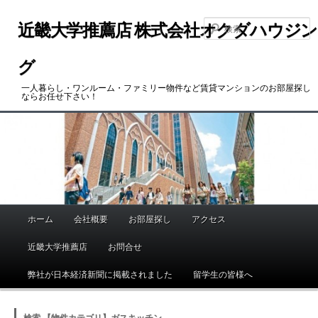
メ
サ
イ
ブ
近畿大学推薦店 株式会社オクダハウジン
ン
コ
コ
ン
グ
ン
テ
一人暮らし・ワンルーム・ファミリー物件など賃貸マンションのお部屋探し
テ
ン
ならお任せ下さい！
ン
ツ
ツ
へ
へ
移
移
動
動
ホーム
会社概要
お部屋探し
アクセス
メ
イ
近畿大学推薦店
お問合せ
ン
メ
弊社が日本経済新聞に掲載されました
留学生の皆様へ
ニ
ュ
検索 【物件カテゴリ】ガスキッチン