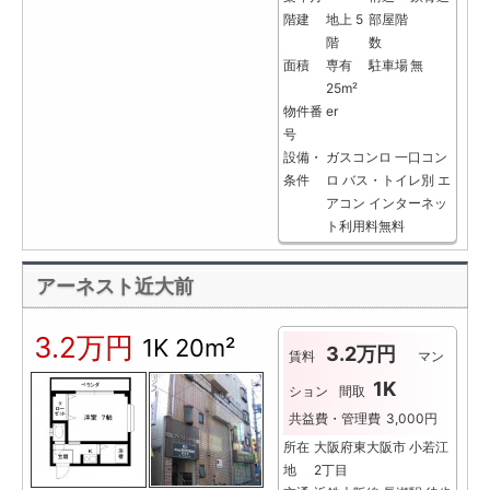
階建
地上 5
部屋階
階
数
面積
専有
駐車場
無
25m²
物件番
er
号
設備・
ガスコンロ
一口コン
条件
ロ
バス・トイレ別
エ
アコン
インターネッ
ト利用料無料
アーネスト近大前
3.2万円
1K
20m²
3.2万円
賃料
マン
1K
ション
間取
共益費・管理費
3,000円
所在
大阪府東大阪市 小若江
地
2丁目