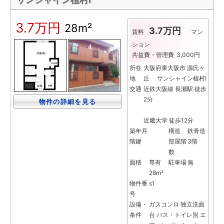
3.7万円
28m²
3.7万円
賃料
マン
ション
共益費・管理費
3,000円
所在
大阪府東大阪市 源氏ヶ
地
丘 サンシャイン植村Ⅰ
交通
近鉄大阪線 長瀬駅 徒歩
2分
物件の詳細を見る
近畿大学 徒歩12分
築年月
構造
鉄骨造
階建
部屋階
3階
数
面積
専有
駐車場
無
28m²
物件番
s1
号
設備・
ガスコンロ
独立洗面
条件
台
バス・トイレ別
エ