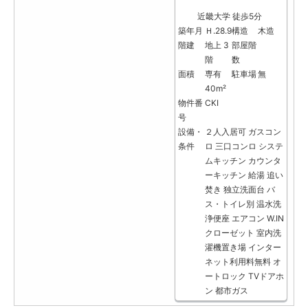
近畿大学 徒歩5分
築年月
Ｈ.28.9
構造
木造
階建
地上 3
部屋階
階
数
面積
専有
駐車場
無
40m²
物件番
CKⅠ
号
設備・
２人入居可
ガスコン
条件
ロ
三口コンロ
システ
ムキッチン
カウンタ
ーキッチン
給湯
追い
焚き
独立洗面台
バ
ス・トイレ別
温水洗
浄便座
エアコン
W.IN
クローゼット
室内洗
濯機置き場
インター
ネット利用料無料
オ
ートロック
TVドアホ
ン
都市ガス