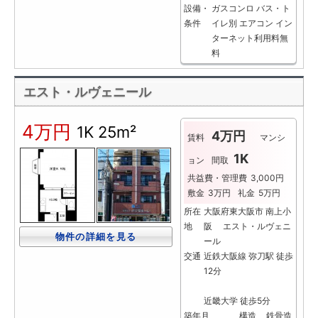
設備・
ガスコンロ
バス・ト
条件
イレ別
エアコン
イン
ターネット利用料無
料
エスト・ルヴェニール
4万円
1K
25m²
4万円
賃料
マンシ
1K
ョン
間取
共益費・管理費
3,000円
敷金
3万円
礼金
5万円
所在
大阪府東大阪市 南上小
地
阪 エスト・ルヴェニ
物件の詳細を見る
ール
交通
近鉄大阪線 弥刀駅 徒歩
12分
近畿大学 徒歩5分
築年月
構造
鉄骨造