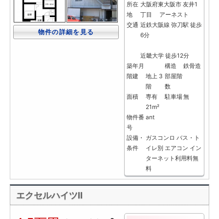
所在
大阪府東大阪市 友井1
地
丁目 アーネスト
交通
近鉄大阪線 弥刀駅 徒歩
物件の詳細を見る
6分
近畿大学 徒歩12分
築年月
構造
鉄骨造
階建
地上 3
部屋階
階
数
面積
専有
駐車場
無
21m²
物件番
ant
号
設備・
ガスコンロ
バス・ト
条件
イレ別
エアコン
イン
ターネット利用料無
料
エクセルハイツⅡ