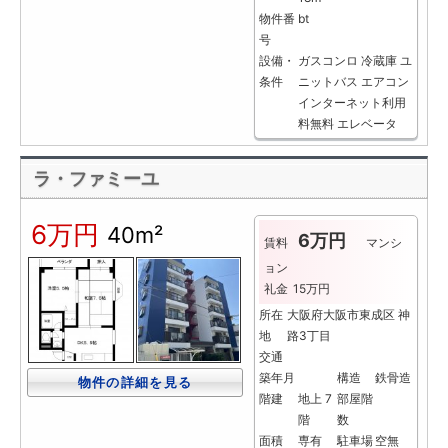
物件番
bt
号
設備・
ガスコンロ
冷蔵庫
ユ
条件
ニットバス
エアコン
インターネット利用
料無料
エレベータ
ラ・ファミーユ
6万円
40m²
6万円
賃料
マンシ
ョン
礼金
15万円
所在
大阪府大阪市東成区 神
地
路3丁目
交通
築年月
構造
鉄骨造
物件の詳細を見る
階建
地上 7
部屋階
階
数
面積
専有
駐車場
空無