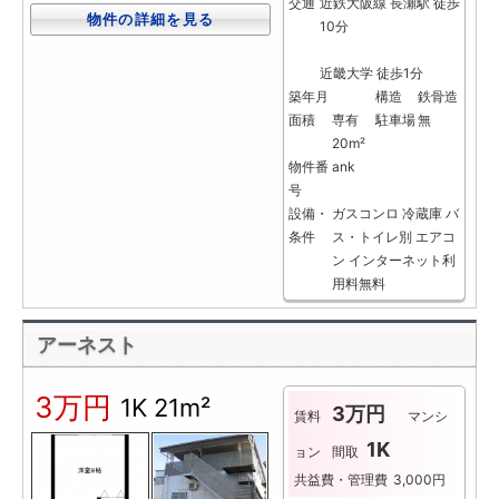
交通
近鉄大阪線 長瀬駅 徒歩
物件の詳細を見る
10分
近畿大学 徒歩1分
築年月
構造
鉄骨造
面積
専有
駐車場
無
20m²
物件番
ank
号
設備・
ガスコンロ
冷蔵庫
バ
条件
ス・トイレ別
エアコ
ン
インターネット利
用料無料
アーネスト
3万円
1K
21m²
3万円
賃料
マンシ
1K
ョン
間取
共益費・管理費
3,000円