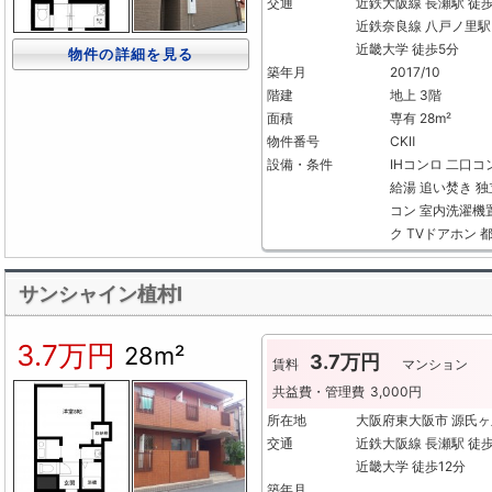
交通
近鉄大阪線 長瀬駅 徒歩
近鉄奈良線 八戸ノ里駅 
近畿大学 徒歩5分
物件の詳細を見る
築年月
2017/10
階建
地上 3階
面積
専有 28m²
物件番号
CKⅡ
設備・条件
IHコンロ
二口コ
給湯
追い焚き
独
コン
室内洗濯機
ク
TVドアホン
サンシャイン植村Ⅰ
3.7万円
28m²
3.7万円
賃料
マンション
共益費・管理費
3,000円
所在地
大阪府東大阪市 源氏
交通
近鉄大阪線 長瀬駅 徒
近畿大学 徒歩12分
築年月