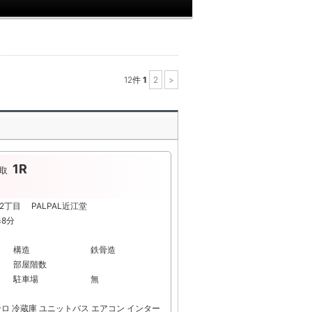
12
件
1
2
>
1R
取
2丁目 PALPAL近江堂
歩8分
構造
鉄骨造
部屋階数
駐車場
無
ンロ
冷蔵庫
ユニットバス
エアコン
インター