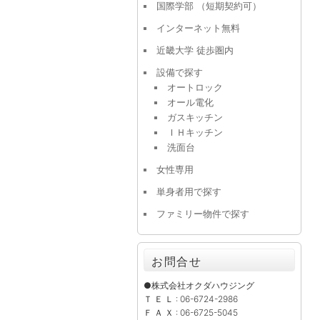
国際学部 （短期契約可）
インターネット無料
近畿大学 徒歩圏内
設備で探す
オートロック
オール電化
ガスキッチン
ＩＨキッチン
洗面台
女性専用
単身者用で探す
ファミリー物件で探す
お問合せ
●株式会社オクダハウジング
Ｔ Ｅ Ｌ : 06-6724-2986
Ｆ Ａ Ｘ : 06-6725-5045