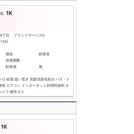
1K
間取
阪4丁目 グランドサーパスⅡ
13分
構造
鉄骨造
部屋階数
駐車場
無
ンロ
給湯
追い焚き
洗髪洗面化粧台
バス・ト
便座
エアコン
インターネット利用料無料
オ
カメラ
都市ガス
1K