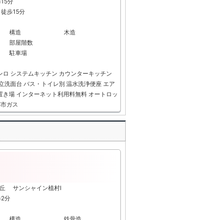
15分
徒歩15分
構造
木造
部屋階数
駐車場
ンロ
システムキッチン
カウンターキッチン
立洗面台
バス・トイレ別
温水洗浄便座
エア
置き場
インターネット利用料無料
オートロッ
都市ガス
ヶ丘 サンシャイン植村Ⅰ
歩2分
構造
鉄骨造