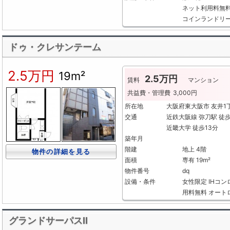
ネット利用料無
コインランドリ
ドゥ・クレサンテーム
2.5万円
19m²
2.5万円
賃料
マンション
共益費・管理費
3,000円
所在地
大阪府東大阪市 友井
交通
近鉄大阪線 弥刀駅 徒
近畿大学 徒歩13分
築年月
階建
地上 4階
物件の詳細を見る
面積
専有 19m²
物件番号
dq
設備・条件
女性限定
IHコン
用料無料
オート
グランドサーパスⅡ