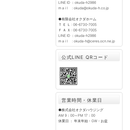
LINE ID ：okuda-h2986
m a i l : okuda@okuda-h.co.jp
●有限会社オクダホーム
Ｔ Ｅ Ｌ : 06-6730-7005
Ｆ Ａ Ｘ : 06-6730-7005
LINE ID ：okuda-h2986
m a i l : okuda-h@ceres.ocn.ne.jp
公式LINE QRコード
営業時間・休業日
●株式会社オクダハウジング
AM 9：00～PM 17：00
休業日 ： 年末年始・GW・お盆