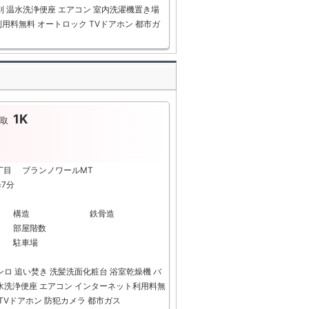
別
温水洗浄便座
エアコン
室内洗濯機置き場
利用料無料
オートロック
TVドアホン
都市ガ
1K
取
丁目 ブランノワールMT
歩7分
構造
鉄骨造
部屋階数
駐車場
ンロ
追い焚き
洗髪洗面化粧台
浴室乾燥機
バ
水洗浄便座
エアコン
インターネット利用料無
TVドアホン
防犯カメラ
都市ガス