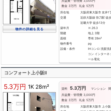
共益費・管理費
3,000円
敷金
3万円
礼金
5万円
所在地
大阪府東大阪市 友井
交通
近鉄大阪線 弥刀駅 徒
近畿大学 徒歩13分
築年月
Ｈ.26.3
物件の詳細を見る
階建
地上 3階
面積
専有 28m²
物件番号
pg
設備・条件
IHコンロ
洗髪洗
コン
インターネ
ール電化
コンフォート上小阪Ⅱ
5.3万円
1K
28m²
5.3万円
賃料
マンション
共益費・管理費
3,000円
敷金
3万円
礼金
5万円
所在地
大阪府東大阪市 上小