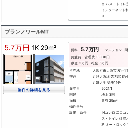
台
バス・トイレ
インターネット
ス
ブランノワールMT
5.7万円
1K
29m²
5.7万円
賃料
マンション
間
共益費・管理費
3,000円
敷金
3万円
礼金
5万円
所在地
大阪府東大阪市 友井1
交通
近鉄大阪線 弥刀駅 徒
近畿大学 徒歩11分
築年月
2021/1
物件の詳細を見る
階建
地上 3階
面積
専有 29m²
物件番号
設備・条件
IHコンロ
二口コ
ス・トイレ別
温
料
オートロック