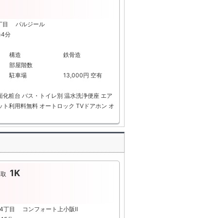
1丁目 パルジール
歩4分
構造
鉄骨造
部屋階数
駐車場
13,000円 空有
面化粧台
バス・トイレ別
温水洗浄便座
エア
ット利用料無料
オートロック
TVドアホン
オ
1K
間取
阪4丁目 コンフォート上小阪Ⅱ