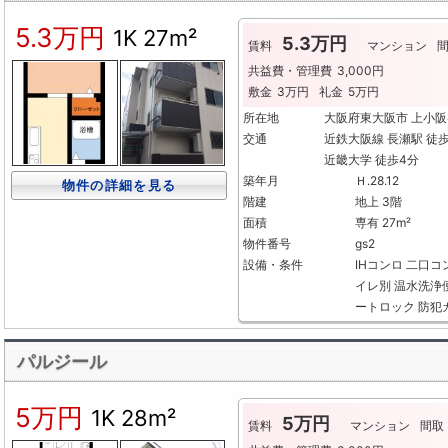
5.3万円
1K
27m²
5.3万円
賃料
マンション
共益費・管理費
3,000円
敷金
3万円
礼金
5万円
所在地
大阪府東大阪市 上小
交通
近鉄大阪線 長瀬駅 徒歩
近畿大学 徒歩4分
築年月
Ｈ.28.12
物件の詳細を見る
階建
地上 3階
面積
専有 27m²
物件番号
gs2
設備・条件
IHコンロ
二口コ
イレ別
温水洗浄
ートロック
防犯
パルジール
5万円
1K
28m²
5万円
賃料
マンション
間取