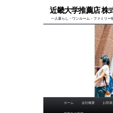
メ
サ
近畿大学推薦店 株
イ
ブ
ン
コ
一人暮らし・ワンルーム・ファミリー
コ
ン
ン
テ
テ
ン
ン
ツ
ツ
へ
へ
移
移
動
動
ホーム
会社概要
お部屋
メ
イ