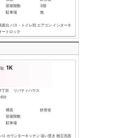
部屋階数
3階
駐車場
無
洗面台
バス・トイレ別
エアコン
インターネ
オートロック
1K
間取
堂1丁目 リバティハウス
歩6分
構造
鉄骨造
部屋階数
駐車場
ンロ
カウンターキッチン
追い焚き
独立洗面