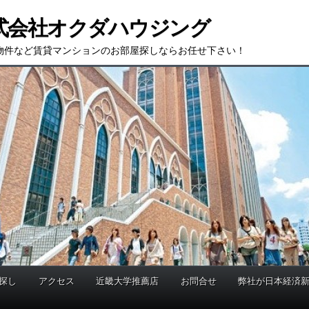
式会社オクダハウジング
物件など賃貸マンションのお部屋探しならお任せ下さい！
探し
アクセス
近畿大学推薦店
お問合せ
弊社が日本経済