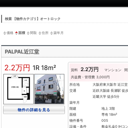
検索 【物件カテゴリ】オートロック
価格
面積
間取
住所
築年月
PALPAL近江堂
2.2万円
1R
18m²
2.2万円
賃料
マンション
間
共益費・管理費
3,000円
所在地
大阪府東大阪市 近江堂
交通
近鉄大阪線 長瀬駅 徒
近畿大学 徒歩5分
築年月
階建
地上 3階
物件の詳細を見る
面積
専有 18m²
物件番号
005
設備・条件
敷金礼金0
IHコ