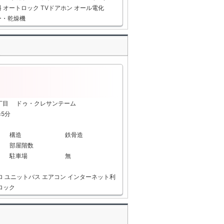
料
オートロック
TVドアホン
オール電化
ー・乾燥機
1丁目 ドゥ・クレサンテーム
歩5分
構造
鉄骨造
部屋階数
駐車場
無
ロ
ユニットバス
エアコン
インターネット利
ロック