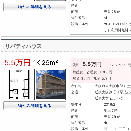
階建
物件の詳細を見る
面積
専有 28m²
物件番号
s1
設備・条件
ガスコンロ
独立
ット利用料無料
リバティハウス
5.5万円
1K
29m²
5.5万円
賃料
マンション
共益費・管理費
3,000円
敷金
3万円
礼金
5万円
所在地
大阪府東大阪市 近江
交通
近鉄大阪線 長瀬駅 徒
近畿大学 徒歩12分
築年月
2018/2
物件の詳細を見る
階建
地上 3階
面積
専有 29m²
物件番号
rh
設備・条件
IHコンロ
二口コ