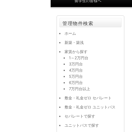
留学生の皆様へ
ン
メ
ニ
管理物件検索
ュ
ー
ホーム
新築・築浅
家賃から探す
1～2万円台
3万円台
4万円台
5万円台
6万円台
7万円台以上
敷金・礼金ゼロ セパレート
敷金・礼金ゼロ ユニットバス
セパレートで探す
ユニットバスで探す